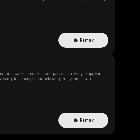
gan muncul saat mereka bertemu dengan orang yang
atan mereka diuji satu sama lain. Bisakah mereka
Putar
 pria, bahkan menikah dengan pria itu. Hanya saja, yang
 yang tidak punya latar belakang. Pria yang selaku
 gagal, jadi memutuskan untuk pergi. Hanya saja,
Putar