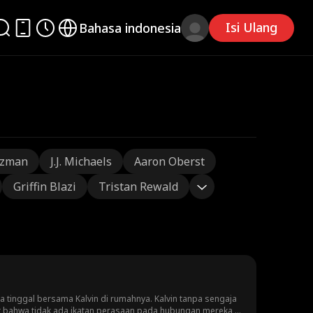
Isi Ulang
Bahasa indonesia
tzman
J.J. Michaels
Aaron Oberst
Griffin Blazi
Tristan Rewald
a tinggal bersama Kalvin di rumahnya. Kalvin tanpa sengaja
t bahwa tidak ada ikatan perasaan pada hubungan mereka,