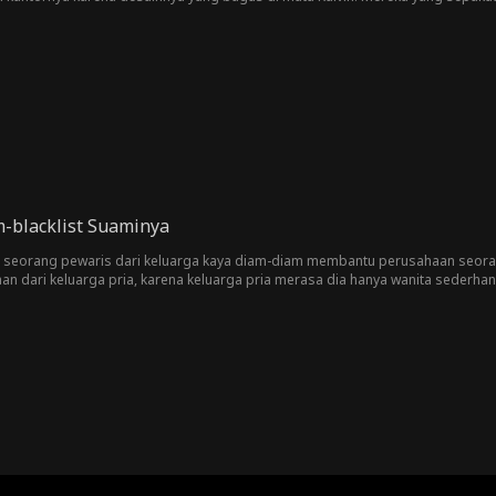
ya. Mereka mulai memedulikan satu sama lain. Namun, tantangan dan rintan
akhirnya menyadari identitas aslinya. Rasa cemburu, kepercayaan, dan kehorm
-blacklist Suaminya
an seorang pewaris dari keluarga kaya diam-diam membantu perusahaan seorang
n dari keluarga pria, karena keluarga pria merasa dia hanya wanita sederhana
nggap penting dia, ujung-ujungnya dia menyadari bahwa pernikahannya sangat