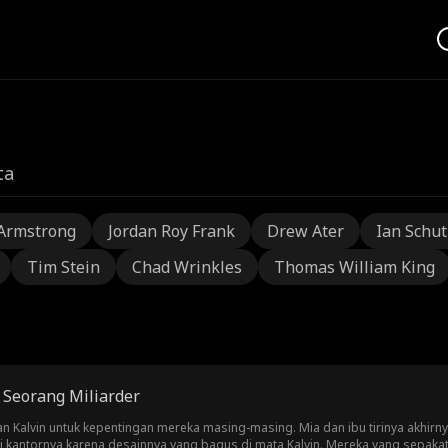
ta
Armstrong
Jordan Roy Frank
Drew Ater
Ian Schu
Tim Stein
Chad Wrinkles
Thomas William King
 Seorang Miliarder
 Kalvin untuk kepentingan mereka masing-masing. Mia dan ibu tirinya akhirny
 kantornya karena desainnya yang bagus di mata Kalvin. Mereka yang sepaka