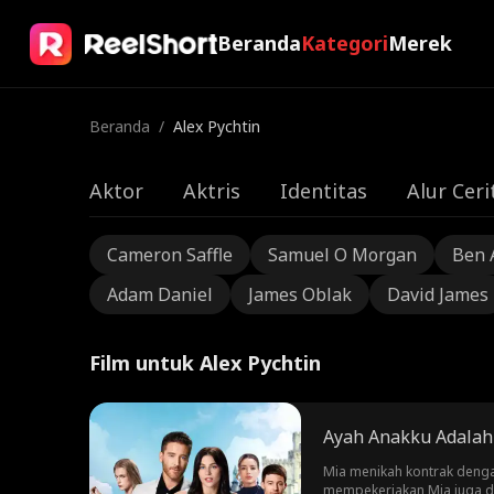
Beranda
Kategori
Merek
Beranda
/
Alex Pychtin
Aktor
Aktris
Identitas
Alur Ceri
Cameron Saffle
Samuel O Morgan
Ben 
Adam Daniel
James Oblak
David James
Film untuk Alex Pychtin
Ayah Anakku Adalah
Mia menikah kontrak dengan
mempekerjakan Mia juga di