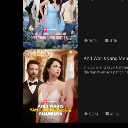
akhirnya mulai melanggarn
menyukai mereka. Mia juga 
melewatinya?
908k
4.3k
Ahli Waris yang Mem
Si putri orang kaya, bahk
dia dapatkan ada penghinaa
suaminya juga tidak menga
bagaimana ke depannya?
5.2M
40.2k