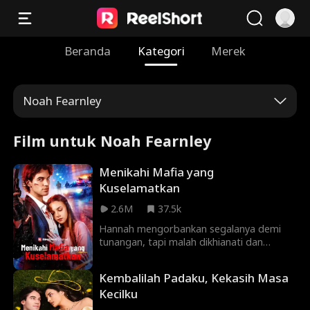
Beranda
Kategori
Merek
Noah Fearnley
Film untuk Noah Fearnley
Menikahi Mafia yang
Kuselamatkan
2.6M
37.5k
Hannah mengorbankan segalanya demi
tunangan, tapi malah dikhianati dan
ditelantarkan di AS. Terdesak, dia menikah
kilat dengan Alex, "preman" yang pernah
Kembalilah Padaku, Kekasih Masa
dia selamatkan dengan satu ciuman. Saat
Kecilku
Alex melindunginya dari mantan yang
dendam, benih cinta mulai tumbuh.