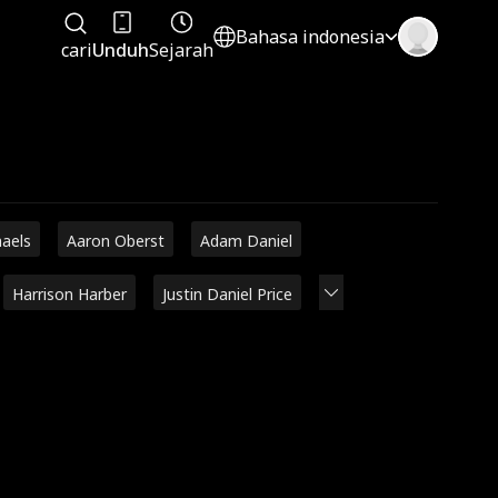
Bahasa indonesia
cari
Unduh
Sejarah
haels
Aaron Oberst
Adam Daniel
Harrison Harber
Justin Daniel Price