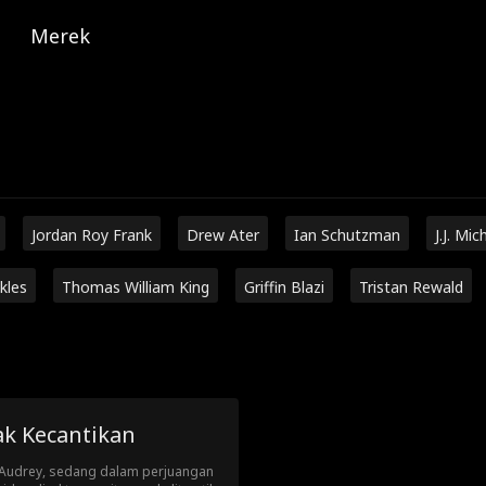
Merek
Jordan Roy Frank
Drew Ater
Ian Schutzman
J.J. Mic
kles
Thomas William King
Griffin Blazi
Tristan Rewald
k Kecantikan
 Audrey, sedang dalam perjuangan