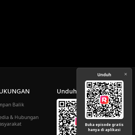
Unduh
UKUNGAN
Unduh
pan Balik
edia & Hubungan
syarakat
Buka episode gratis
hanya di aplikasi