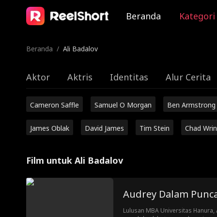
Beranda
Kategori
Beranda
/
Ali Badalov
Aktor
Aktris
Identitas
Alur Cerita
Cameron Saffle
Samuel O Morgan
Ben Armstrong
James Oblak
David James
Tim Stein
Chad Wrin
Film untuk Ali Badalov
Audrey Dalam Punca
Lulusan MBA Universitas Hanura,