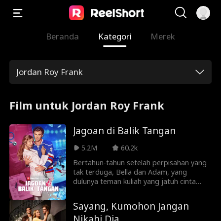
Beranda
Kategori
Merek
Jordan Roy Frank
Film untuk Jordan Roy Frank
Jagoan di Balik Tangan
5.2M
60.2k
Bertahun-tahun setelah perpisahan yang
tak terduga, Bella dan Adam, yang
dulunya teman kuliah yang jatuh cinta
pada pandangan pertama, tiba-tiba
bersatu kembali. Bella, yang kini telah
Sayang, Kumohon Jangan
menjadi dokter yang sukses, terkejut
Nikahi Dia
ketika Adam, cinta pertamanya yang juga