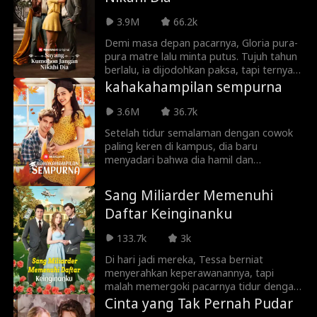
bintang olahraga hoki terkenal, muncul di
3.9M
66.2k
kantornya untuk mencari bantuan. Saat
perasaan lama muncul kembali, takdir
Demi masa depan pacarnya, Gloria pura-
mengikat mereka dalam hubungan
pura matre lalu minta putus. Tujuh tahun
kontrak. Cinta mereka yang belum selesai
berlalu, ia dijodohkan paksa, tapi ternyata
pun mendapat kesempatan kedua. Seiring
paman tunangannya adalah sang mantan
kahakahampilan sempurna
berjalannya hari, percikan cinta antara
yang kini sudah sukses. Saat cinta lama
Bella dan Adam tumbuh makin kuat,
bersemi kembali dan segala
3.6M
36.7k
tetapi keduanya harus memutuskan
kesalahpahaman terungkap, takdir
apakah kesempatan kedua ini akan
Setelah tidur semalaman dengan cowok
kembali menyatukan mereka.
mampu mengubah cinta mereka yang
paling keren di kampus, dia baru
telah lama terpendam menjadi cinta yang
menyadari bahwa dia hamil dan
langgeng.
memutuskan untuk mempertahankan
bayinya. Namun, apakah rahasia ini bisa
Sang Miliarder Memenuhi
ditutupi selamanya?
Daftar Keinginanku
133.7k
3k
Di hari jadi mereka, Tessa berniat
menyerahkan keperawanannya, tapi
malah memergoki pacarnya tidur dengan
sepupunya. Kariernya pun tak kalah
Cinta yang Tak Pernah Pudar
hancur; bosnya yang toksik sering