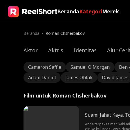
Beranda
Kategori
Merek
Beranda
/
Roman Chsherbakov
Aktor
Aktris
Identitas
Alur Ceri
Cameron Saffle
Samuel O Morgan
Ben 
Adam Daniel
James Oblak
David James
Film untuk Roman Chsherbakov
Suami Jahat Kaya, T
Anda terpaksa menikahi mi
diri ke keluarga Lewis den