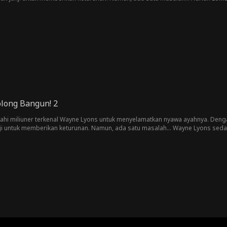
olong Bangun! 2
kahi miliuner terkenal Wayne Lyons untuk menyelamatkan nyawa ayahnya. Dengan 
ji untuk memberikan keturunan. Namun, ada satu masalah... Wayne Lyons sed