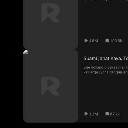
4.8M
108.5k
Suami Jahat Kaya, T
Ellie Holland dipaksa meni
keluarga Lyons dengan jan
3.3M
67.2k