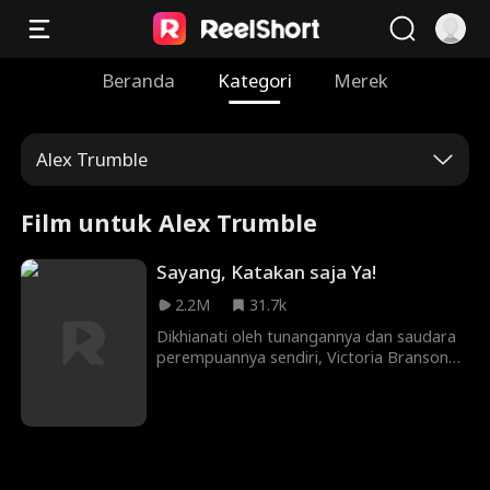
Beranda
Kategori
Merek
Alex Trumble
Film untuk Alex Trumble
Sayang, Katakan saja Ya!
2.2M
31.7k
Dikhianati oleh tunangannya dan saudara
perempuannya sendiri, Victoria Branson
menikahi Teddy Lloyd tanpa mengetahui
identitas aslinya – seorang miliarder
rahasia. Bersama-sama, mereka harus
melawan keluarga jahat Victoria, merebut
kembali perusahaan ibunya, dan
menemukan akhir yang bahagia.