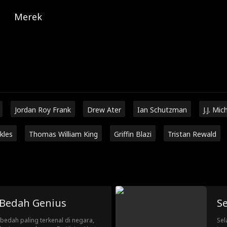
Merek
Jordan Roy Frank
Drew Ater
Ian Schutzman
J.J. Mic
kles
Thomas William King
Griffin Blazi
Tristan Rewald
 Bedah Genius
Se
 bedah paling terkenal di negara,
Sel