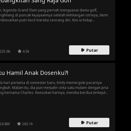
ebangkitan Sang Raja Golf
dakannya, membuatnya menyesali segala yang telah
akukannya.
n, legenda Grand Slam yang pernah menguasai dunia golf,
ghilang di puncak kejayaannya setelah kehilangan istrinya, demi
besarkan putri kecil mereka seorang diri. Kini ia hidup
erhana sebagai tukang kebun di lapangan golf,
yembunyikan masa lalu yang gemilang. Namun demi masa
an dan biaya pendidikan sang anak, Lion kembali
ggenggam stik golfnya. Saat sang singa bangkit, dunia akan
bali bergetar oleh raungannya!
Putar
225.6k
4.5k
ku Hamil Anak Dosenku?!
a hari pertama di semester baru, Emily memergoki pacarnya
ingkuh. Malam itu, dia pun menjalin cinta satu malam dengan pria
ng bernama Charles. Keesokan harinya, mereka berdua terkejut
t tahu bahwa Charles adalah dosen baru Emily. Mereka tetap
sikap layaknya mahasiswa dan dosen biasa, meski ada
anggungan yang tak dapat disangkal. Ketika Emily mengira
ua hal akan kembali normal, dia ternyata hamil di luar dugaan...
Putar
24.8M
263.1k