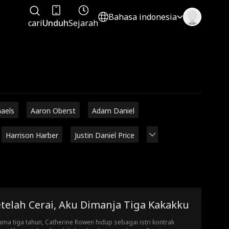
Bahasa indonesia
cari
Unduh
Sejarah
haels
Aaron Oberst
Adam Daniel
Harrison Harber
Justin Daniel Price
telah Cerai, Aku Dimanja Tiga Kakakku
ama tiga tahun, Catherine Rowen hidup sebagai istri kontrak