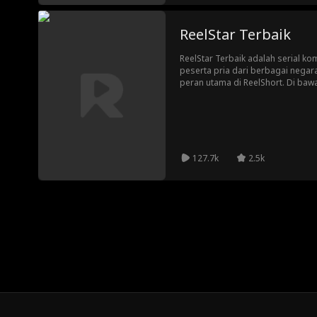
ReelStar Terbaik
ReelStar Terbaik adalah serial ko
peserta pria dari berbagai nega
peran utama di ReelShort. Di baw
Nicole Mattox, para peserta ber
serangkaian tantangan demi menu
Untuk pertama kalinya dalam sejara
penggemar menjadi penentu siap
ReelStar Terbaik.
127.7k
2.5k