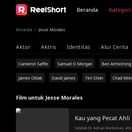
Beranda
Kategori
Beranda
/
Jesse Morales
Aktor
Aktris
Identitas
Alur Cerita
Cameron Saffle
Samuel O Morgan
Ben Armstrong
James Oblak
David James
Tim Stein
Chad Wrin
Film untuk Jesse Morales
Kau yang Pecat Ahli
Setelah Dr. Adrian Marksman, ahli