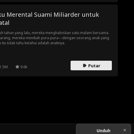
ku Merental Suami Miliarder untuk
atal
uh tahun yang lalu, mereka menghabiskan satu malam bersama.
arang, mereka menikah pura-pura—dengan seorang anak yang
a itu tidak tahu ketahui adalah anaknya.
Putar
1.5M
9.6k
Unduh