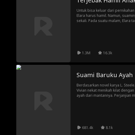
Terjebak Hamil Anak
Untuk bisa keluar dari pernikaha
Elara harus hamil. Namun, suami
sekali. Pada suatu malam, Elara 
Cole. Dia tidak tahu bahwa Cole 
menyembunyikan identitasnya, se
sendiri. Akankah Elara mengetahu
menyadari bahwa dialah pria yang 
1.3M
16.3k
Suami Baruku Ayah
Berdasarkan novel karya L. Steele
Vivian nekat menikah kilat dengan
ayah dari mantannya. Perjanjian
sederhana, pernikahan ini berl
Quentin mendapatkan posisi CEO
biaya pengobatan ayahnya yang s
keadaan menjadi rumit saat sang
merendahkannya, sementara Quent
melindunginya. Lambat laun, pern
681.4k
8.1k
melewati batas.