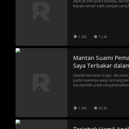
dipecat oleh putra bosnya, dia be
kepala rumah sakit saingan yang 
ini membuat rumah sakit lamanya 
dan ketika Preston menyadari ba
yang salah, itu sudah terlambat.
1.2M
12.4k
Mantan Suami Pem
Saya Terbakar dala
Setelah kematian tragis, dia men
pada suaminya yang seorang pet
dia memilih untuk menyelamatkan 
kesedihan dan amarah, dia meng
jawab atas kematian kekasihnya.
1.4M
55.2k