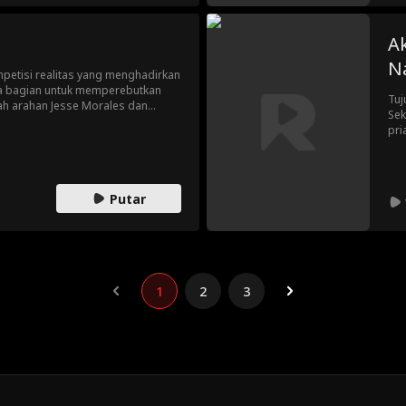
A
N
mpetisi realitas yang menghadirkan
ra bagian untuk memperebutkan
Tuj
ah arahan Jesse Morales dan
Sek
gabung ke dua tim dan menghadapi
pri
njukkan kualitas bintang mereka.
h serial nonfiksi vertikal, suara
a yang akan dinobatkan menjadi
Putar
1
2
3