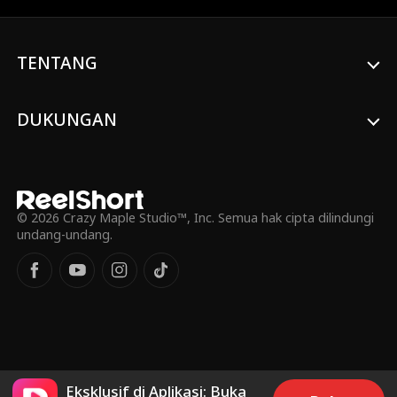
berbagai ancaman. Edo dicap secara tidak
adil sebagai seorang pembelot dan gila
harta, Edo akhirnya mengungkapkan
TENTANG
identitas aslinya sebagai pemimpin
kelompok keadilan rahasia, 'PASUKAN
PELINDUNG.' Ia menyembunyikan
identitasnya untuk membasmi
DUKUNGAN
pengkhianat dan membubarkan organisasi
jahat, sembari menjadi suami dan ayah
yang setia.
© 2026 Crazy Maple Studio™, Inc. Semua hak cipta dilindungi
undang-undang.
Eksklusif di Aplikasi: Buka