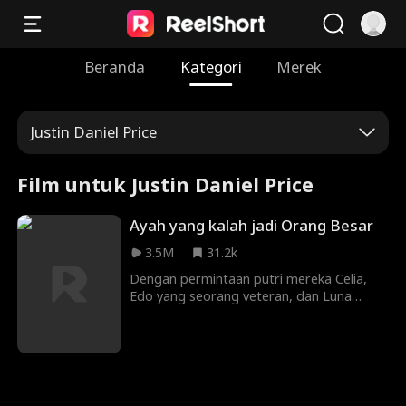
Beranda
Kategori
Merek
Justin Daniel Price
Film untuk Justin Daniel Price
Ayah yang kalah jadi Orang Besar
3.5M
31.2k
Dengan permintaan putri mereka Celia,
Edo yang seorang veteran, dan Luna
seorang CEO Grup Orion, menikah secara
tiba-tiba. Mereka menghadapi cemoohan
dari teman dan keluarga karena profesi
samaran Edo sebagai petugas pencuci
piring di restoran. Luna mendukung Edo
saat ia selalu melindungi mereka dari