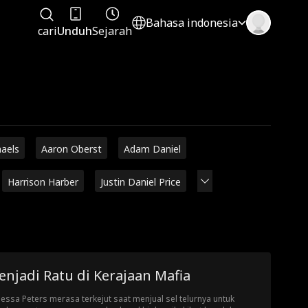
Bahasa indonesia
cari
Unduh
Sejarah
haels
Aaron Oberst
Adam Daniel
Harrison Harber
Justin Daniel Price
njadi Ratu di Kerajaan Mafia
essa Peters merasa terkejut saat menjual sel telurnya untuk