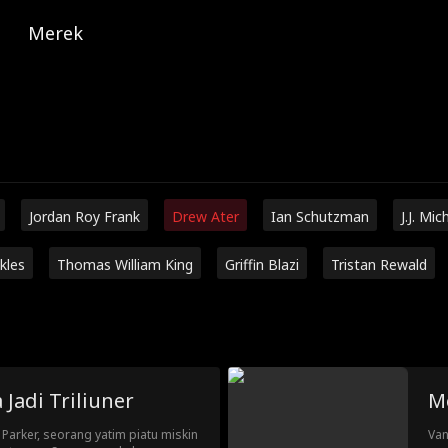
Merek
Jordan Roy Frank
Drew Ater
Ian Schutzman
J.J. Mic
kles
Thomas William King
Griffin Blazi
Tristan Rewald
Jadi Triliuner
Me
 Parker, seorang yatim piatu miskin
Van