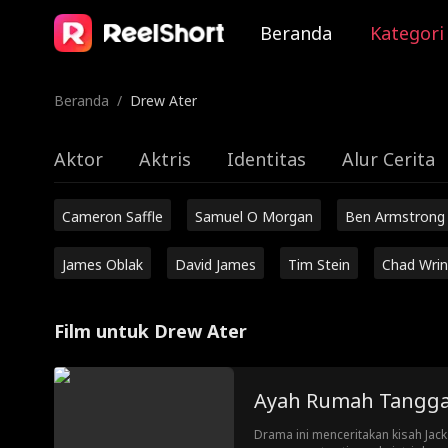
Beranda
Kategori
Beranda
/
Drew Ater
Aktor
Aktris
Identitas
Alur Cerita
Cameron Saffle
Samuel O Morgan
Ben Armstrong
James Oblak
David James
Tim Stein
Chad Wrin
Film untuk Drew Ater
Ayah Rumah Tangga 
Drama ini menceritakan kisah Jack