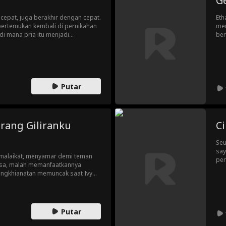
G
epat, juga berakhir dengan cepat.
Eth
ertemukan kembali di pernikahan
men
i mana pria itu menjadi
ber
mereka yang belum terselesaikan
Eth
mutuskan untuk kencan palsu
ter
Putar
arang Giliranku
C
Seu
say
a malaikat, menyamar demi teman
per
ssa, malah memanfaatkannya
mem
Pengkhianatan memuncak saat Ivy
de
 dengan Vanessa! Hancur, Ivy
, Blake. Akankah Ivy berani
n mengungkap identitas aslinya?
Putar