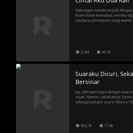
Cintai Aku Dua Kali
Hubungan mereka terjadi dengan c
Enam bulan kemudian, mereka dip
saudara perempuan sang wanita d
pendamping pria. Saat perasaan 
muncul kembali, si wanita itu me
dengan pria itu di akhir pekan...
3.5M
48.7k
Suaraku Dicuri, Sek
Bersinar
Ivy, ahli waris kaya dengan suar
sejati. Namun, sahabatnya, Vane
sebagai pengisi suara rahasia. 
memergoki pacarnya berselingkuh
meminta bantuan sahabat kecilnya
merebut kembali panggungnya da
952.7k
17.9k