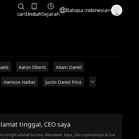
Bahasa indonesia
cari
Unduh
Sejarah
haels
Aaron Oberst
Adam Daniel
Harrison Harber
Justin Daniel Price
lamat tinggal, CEO saya
es Knight adalah bosmu. Menawan, kaya, dan sepenuhnya di luar