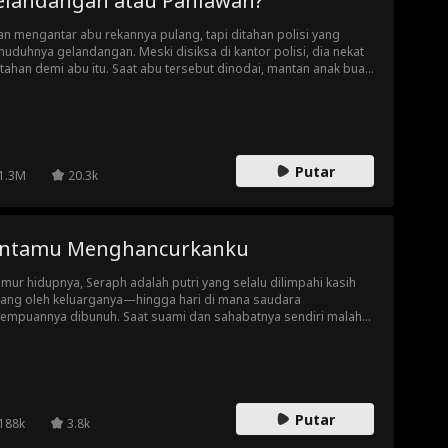
elandangan atau Pahlawan?
an mengantar abu rekannya pulang, tapi ditahan polisi yang
uduhnya gelandangan. Meski disiksa di kantor polisi, dia nekat
tahan demi abu itu. Saat abu tersebut dinodai, mantan anak buah
an yang kini Direktur BIN muncul! Akankah identitas pahlawannya
ungkap?
Putar
1.3M
20.3k
intamu Menghancurkanku
mur hidupnya, Seraph adalah putri yang selalu dilimpahi kasih
ang oleh keluarganya—hingga hari di mana saudara
empuannya dibunuh. Saat suami dan sahabatnya sendiri malah
bantu sang pembunuh lolos dari jerat hukum, dia dipaksa untuk
wasa dalam semalam.
Putar
188k
3.8k