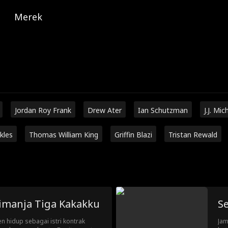
Merek
Jordan Roy Frank
Drew Ater
Ian Schutzman
J.J. Mic
kles
Thomas William King
Griffin Blazi
Tristan Rewald
Dimanja Tiga Kakakku
Se
n hidup sebagai istri kontrak
Jam