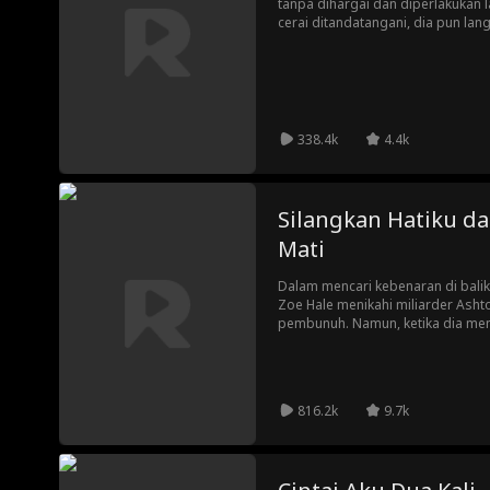
tanpa dihargai dan diperlakukan 
cerai ditandatangani, dia pun la
keadaan hamil, terhina, dan dian
hidupnya jatuh ke titik terendah. Takdirnya berubah saat sebuah
helikopter mendarat dan mengung
putri keluarga Lane yang telah la
Dominic, Connor, dan Liam.
338.4k
4.4k
Silangkan Hatiku d
Mati
Dalam mencari kebenaran di bali
Zoe Hale menikahi miliarder Asht
pembunuh. Namun, ketika dia meng
menemukan kebenaran lebih bengk
daripada yang bisa dia bayangka
816.2k
9.7k