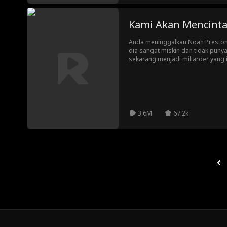
Kami Akan Mencinta
Anda meninggalkan Noah Preston, 
dia sangat miskin dan tidak puny
sekarang menjadi miliarder yang
Anda dan membuat hidup Anda se
mengatakan yang sebenarnya kep
benar-benar meninggalkannya, at
mendapatkan kesempatan kedua d
3.6M
67.2k