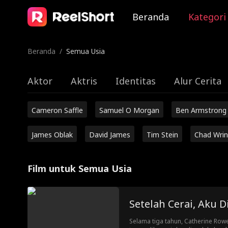
Beranda
Kategori
Beranda
/
Semua Usia
Aktor
Aktris
Identitas
Alur Cerita
Cameron Saffle
Samuel O Morgan
Ben Armstrong
James Oblak
David James
Tim Stein
Chad Wrin
Film untuk Semua Usia
Setelah Cerai, Aku 
Selama tiga tahun, Catherine Rowe