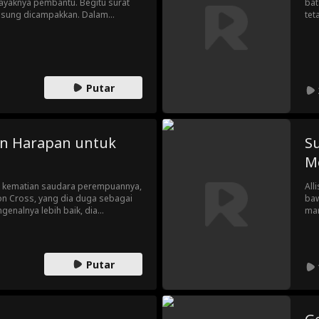
layaknya pembantu. Begitu surat
bat
ngsung dicampakkan. Dalam
tet
cam oleh selingkuhan suaminya,
leb
ses
kap kebenaran. Catherine adalah
ma hilang, sekaligus adik kandung
Putar
an Harapan untuk
S
M
k kematian saudara perempuannya,
All
on Cross, yang dia duga sebagai
baw
enalnya lebih baik, dia
man
ok, dan mencintai lebih kuat
bah
n.
yan
per
mem
Putar