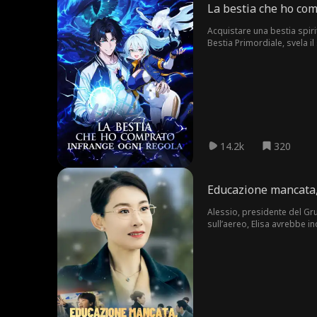
La bestia che ho com
Acquistare una bestia spiri
Bestia Primordiale, svela i
14.2k
320
Educazione mancata,
Alessio, presidente del Gr
sull’aereo, Elisa avrebbe i
in travaglio a causa dello 
si compiacciono della situ