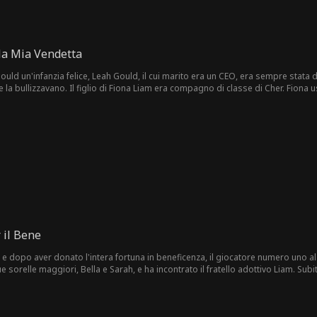
la Mia Vendetta
Gould un'infanzia felice, Leah Gould, il cui marito era un CEO, era sempre stata
la bullizzavano. Il figlio di Fiona Liam era compagno di classe di Cher. Fiona usò
ah e Cher. Fiona non si rese conto che Leah era la vera signora ricca finché Leah
mparò a proteggersi e ammirò ancora di più sua madre.
 il Bene
e dopo aver donato l'intera fortuna in beneficenza, il giocatore numero uno a
 due sorelle maggiori, Bella e Sarah, e ha incontrato il fratello adottivo Liam. Sub
partita contro Leon Dunn, noto come Mani Fulminee, salvando l'attività di fami
 giurato di portare il killer della sorella davanti alla giustizia. Ha continuato a 
rmhold Hotel, recuperando un biochip cruciale per il suo paese nel processo. Inf