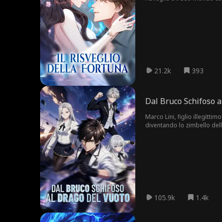
21.2k
393
Dal Bruco Schifoso a
Marco Lini, figlio illegitti
diventando lo zimbello dell
Primordiale. Mentre tutti e
105.9k
1.4k