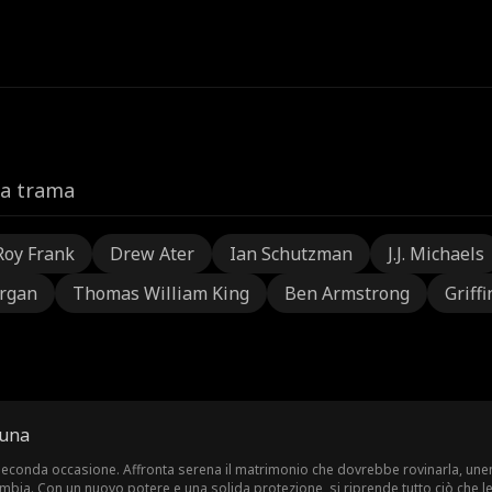
la trama
Roy Frank
Drew Ater
Ian Schutzman
J.J. Michaels
rgan
Thomas William King
Ben Armstrong
Griffi
tuna
seconda occasione. Affronta serena il matrimonio che dovrebbe rovinarla, unendos
mbia. Con un nuovo potere e una solida protezione, si riprende tutto ciò che le