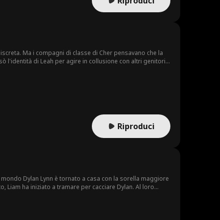
Riproduci
 discreta. Ma i compagni di classe di Cher pensavano che la
 l'identità di Leah per agire in collusione con altri genitori e
 non fece i conti con loro. Alla fine, Fiona assaggiò la sua
Riproduci
l mondo Dylan Lynn è tornato a casa con la sorella maggiore
ito, Liam ha iniziato a tramare per cacciare Dylan. Al loro
glia. Jane ha poi scoperto che Liam lavorava con Leon ed è
vincere partite contro il fratello biologico di Liam, James Fenn,
ine, dopo aver portato i malvagi davanti alla giustizia, Dylan