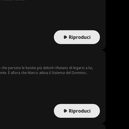
Riproduci
che persino le bestie più deboli rifiutano di legarsi a lui,
ente. È allora che Marco attiva il Sistema del Dominio
 verde nel leggendario Drago del Vuoto!
Riproduci