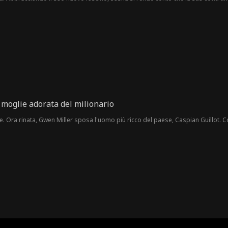
ell'ammirazione degli uomini, sboccia in se stessa, deliziandosi del potere di
a moglie adorata del milionario
. Ora rinata, Gwen Miller sposa l'uomo più ricco del paese, Caspian Guillot. C