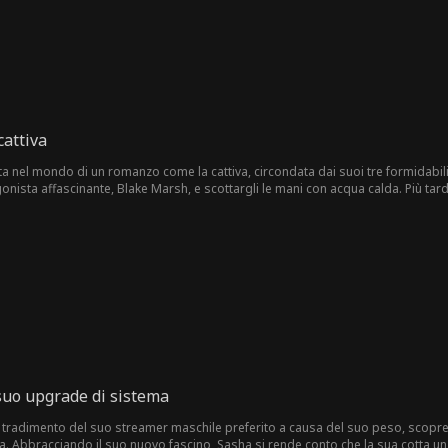
o la luna di miele aiutando le vittime del gioco d'azzardo a ricominciare una nu
cattiva
ta nel mondo di un romanzo come la cattiva, circondata dai suoi tre formidabili 
ista affascinante, Blake Marsh, e scottargli le mani con acqua calda. Più tardi, 
notte inaspettata insieme. A un successivo banchetto, scopre che Julian è ni
 suo upgrade di sistema
 tradimento del suo streamer maschile preferito a causa del suo peso, scopre 
cca. Abbracciando il suo nuovo fascino, Sasha si rende conto che la sua cotta u