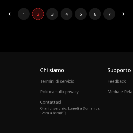
1
2
3
4
5
6
7
Chi siamo
Supporto
Termini di servizio
Feedback
Politica sulla privacy
Media e Rela
Contattaci
Orari di servizio: Lunedì a Domenica,
12am a 8am(ET)