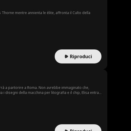
horne mentre annienta le élite, affronta il Culto della
Riproduci
verrà a partorire a Roma. Non avrebbe immaginato che,
disegni della macchina per litografia e il chip, Elisa entra
si aspetta che Elisa sia ferita, mentre suo figlio e sua madre