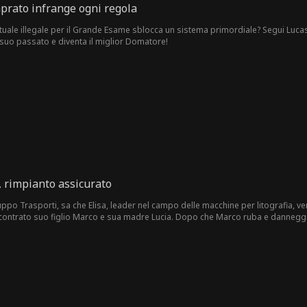
prato infrange ogni regola
tuale illegale per il Grande Esame sblocca un sistema primordiale? Segui Lucas T
l suo passato e diventa il miglior Domatore!
 rimpianto assicurato
uppo Trasporti, sa che Elisa, leader nel campo delle macchine per litografia, 
ncontrato suo figlio Marco e sua madre Lucia. Dopo che Marco ruba e danneggia i 
stress. Alessio continua ad aspettare all’aeroporto. Quando l’aereo atterra, non 
azione…