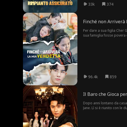
33k
374
Finché non Arriverà 
Per dare a sua figlia Cher 
sua famiglia fosse povera e 
insegnanti per bullizzare Le
stessa medicina. E Cher i
96.4k
859
Il Baro che Gioca per
Dopo anni lontano da casa 
Jane. Lì si è riunito con le
casinò, Dylan ha vinto una 
stata uccisa da lui. Dylan ha
e il proprietario dello Sto