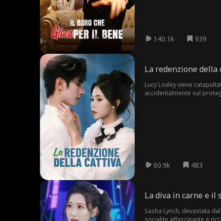
e sua moglie hanno trascors
140.1k
939
La redenzione della 
Lucy Loxley viene catapulta
accidentalmente sul protagon
ascensore, portando a una 
60.9k
483
La diva in carne e il
Sasha Lynch, devastata dal
socialite affascinante e ri