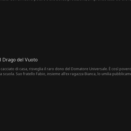
l Drago del Vuoto
mo cacciato di casa, risveglia il raro dono del Domatore Universale. È così povero 
a scuola. Suo fratello Fabio, insieme all'ex ragazza Bianca, lo umilia pubblicam
volvono le proprie bestie, lui compie l'impensabile: trasforma un umile bruco