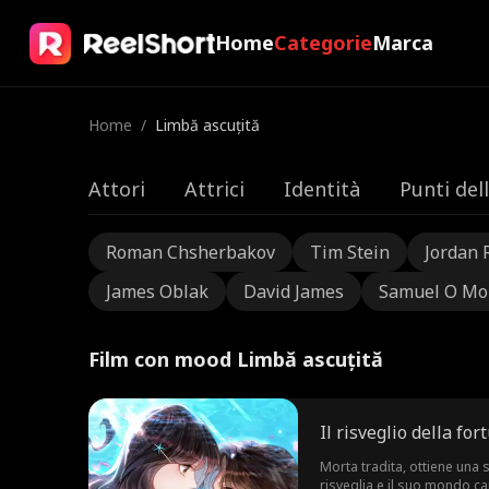
Home
Categorie
Marca
Home
/
Limbă ascuțită
Attori
Attrici
Identità
Punti del
Roman Chsherbakov
Tim Stein
Jordan 
James Oblak
David James
Samuel O Mo
Film con mood Limbă ascuțită
Il risveglio della for
Morta tradita, ottiene una 
risveglia e il suo mondo ca