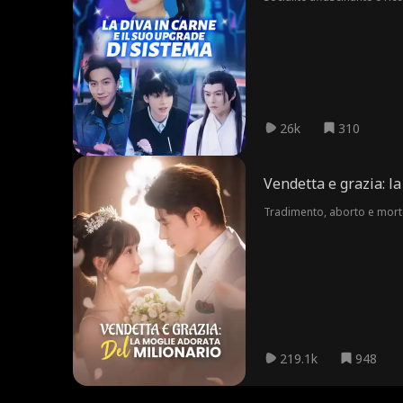
Godendo dell'attenzione e d
26k
310
Vendetta e grazia: l
Tradimento, aborto e morte
219.1k
948