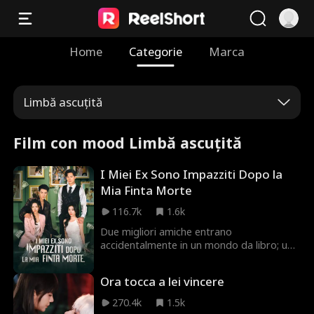
Home
Categorie
Marca
Limbă ascuțită
Film con mood Limbă ascuțită
I Miei Ex Sono Impazziti Dopo la
Mia Finta Morte
116.7k
1.6k
Due migliori amiche entrano
accidentalmente in un mondo da libro; una
diventa la moglie devota del subdolo
secondo protagonista maschile, l’altra
Ora tocca a lei vincere
l’amante sostituta di un villain ossessivo. In
apparenza sembrano intrappolate
270.4k
1.5k
dall’amore, ma in realtà vivono una vita