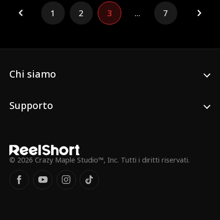
forti e chiari. La madre li ascolta e apre
1
2
3
...
7
finalmente gli occhi. Grazie alle preziose
soffiate di Rosie, la famiglia materna fa
fronte comune: incastra il farabutto e
annienta la perfida amante. Quando Rosie
nasce, lei e la madre sono ormai le più
coccolate della famiglia Grant.
Chi siamo
Supporto
© 2026 Crazy Maple Studio™, Inc. Tutti i diritti riservati.