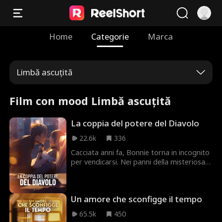
Home
Categorie
Marca
Limbă ascuțită
Film con mood Limbă ascuțită
La coppia del potere del Diavolo
22.6k
336
Cacciata anni fa, Bonnie torna in incognito
per vendicarsi. Nei panni della misteriosa
'Satana', prende il controllo dei Jones,
mentre il suo assistente Jacob si rivela
essere il potente 'Lucifero'. Insieme
Un amore che sconfigge il tempo
annientano i nemici e svelano un oscuro
complotto.
65.5k
450