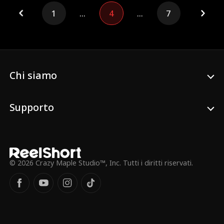
guadagnare soldi e farsi da parte per il
1
...
4
...
7
vero amore di Jake, la "nona moglie". Ma la
notte delle nozze, Jake sente i suoi
pensieri: "Non è lui il Generale Jake dello
scandalo della nona moglie?" Confuso,
Jake si chiede: "Padre ha solo otto mogli—
chi è la nona?"
Chi siamo
Supporto
© 2026 Crazy Maple Studio™, Inc. Tutti i diritti riservati.