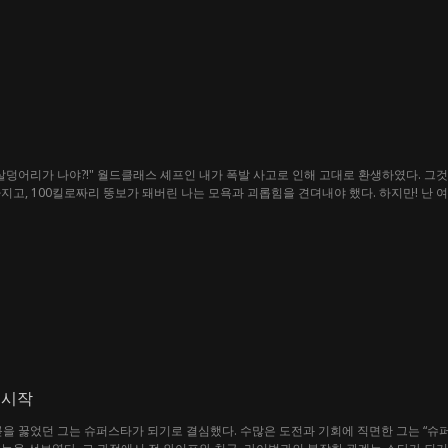
다란 살덩어리가 나야?!" 월드클래스 셰프인 내가 폭발 사고로 인해 고대로 환생하였다.
, 100킬로짜리 뚱보가 돼버린 나는 모욕과 괴롭힘을 견뎌내야 했다. 하지만! 난 여전히 현대
 부자가 되기로! 그런데 성공으로 향한 길에서 나의 조력자 역할을 톡톡히 해준 얼굴에 
 시작
릎을 꿇었던 그는 슈퍼스타가 되기로 결심했다. 수많은 도전과 기회에 직면한 그는 “슈