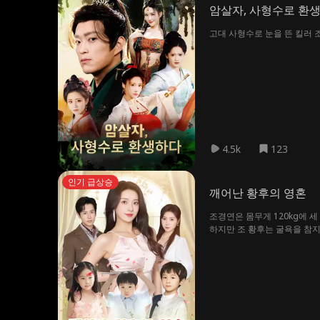
암살자, 사형수로 환
고대 사형수로 눈을 뜬 킬러 
4.5k
123
인기 급상승
깨어난 황후의 영혼
조경연은 몸무게 120kg에 
하지만 조 황후는 굴욕을 참지
경쟁까지 벌어지지만, 조경연은