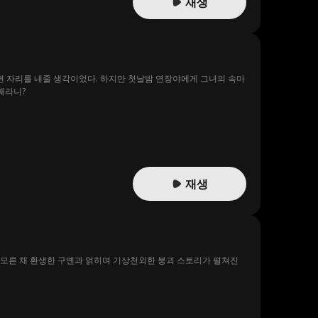
재생
나면 자리를 내줄 생각이었다. 하지만 첫날밤 연장야에게 그녀의 속마
째라니?
재생
 모른 채 환생한 구옌과 얽히며 기상천외한 붕괴 스토리가 펼쳐진