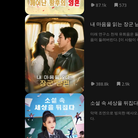
87.1k
573
내 마음을 읽는 장군 
미래 연구소 천재 유희음은 돌
음이 들려버린다. [이 사람이
388.8k
2.9k
소설 속 세상을 뒤집
악역 조연으로 빙의한 예샤오.
다.