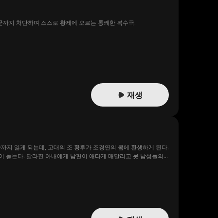
폭군까지 처단하며 스스로 황제에 오르는 통쾌한 복수극.
재생
까지 잃게 되는데, 고대의 조 황후가 조경연의 몸에 환생하게 된다.
어 놓는다. 달라진 아내에게 남편이 애타게 매달리고 뭇 남성들의
..