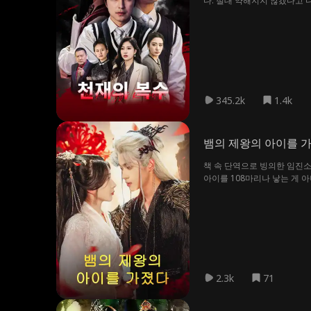
다. 절대 약해지지 않겠다고 
345.2k
1.4k
뱀의 제왕의 아이를 
책 속 단역으로 빙의한 임진소
아이를 108마리나 낳는 게 
2.3k
71