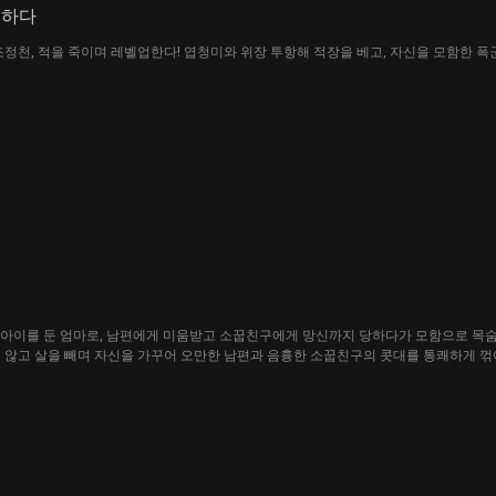
생하다
조정천, 적을 죽이며 레벨업한다! 엽청미와 위장 투항해 적장을 베고, 자신을 모함한 
세 아이를 둔 엄마로, 남편에게 미움받고 소꿉친구에게 망신까지 당하다가 모함으로 목숨
 않고 살을 빼며 자신을 가꾸어 오만한 남편과 음흉한 소꿉친구의 콧대를 통쾌하게 꺾
 사랑 따위 뒤로한 채 오직 사업에 전념하며 자신만의 새 인생을 멋지게 즐기려 하는데.