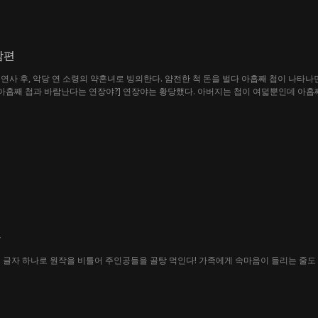
남편
연사 후, 악당 연 소령의 약혼녀로 빙의한다. 얌전한 척 돈을 벌다 아홉째 첩이 나타
 아홉째 첩과 바람난다는 연장야?] 연장야는 황당했다. 아버지는 첩이 여덟뿐인데 아홉
다
 글자 하나로 원작을 비틀어 주인공들을 골탕 먹인다! 가족에게 속마음이 들리는 줄도