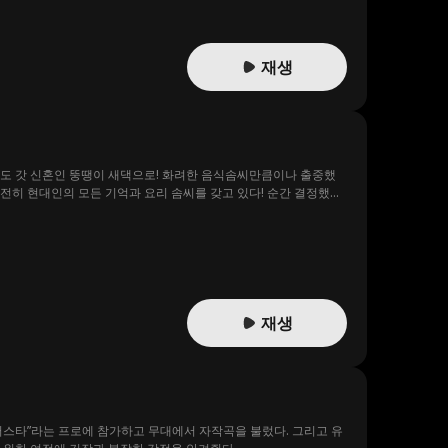
재생
 그것도 갓 신혼인 뚱땡이 새댁으로! 화려한 음식솜씨만큼이나 출중했
인의 모든 기억과 요리 솜씨를 갖고 있다! 순간 결정했다.
흉터 난 사냥꾼 남편이 왜 수상하지? 그의 신분은 대체 무엇일까...
재생
퍼스타”라는 프로에 참가하고 무대에서 자작곡을 불렀다. 그리고 유