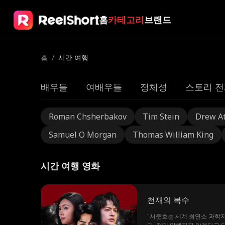
홈
카테고리
브랜드
홈
/
시간 여행
배우들
여배우들
정체성
스토리 전
Roman Chsherbakov
Tim Stein
Drew A
Samuel O Morgan
Thomas William King
시간 여행 영화
천재의 복수
"서준호는 세계 최연소 과학자