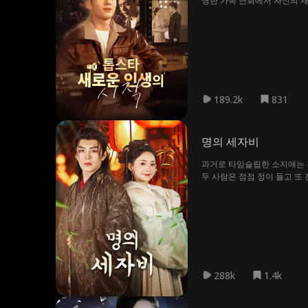
명한 가족 연회에서 자신의 재
189.2k
831
명의 세자비
과거로 타임슬립한 소지애는 진
두 사람은 점점 정이 들고 또
288k
1.4k