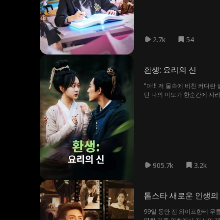
2.7k
54
환생: 요리의 신
"아!!! 저 물속에 비친 커
던 나의 미모가 한순간에 사라지고
살을 빼고 마라탕 가게를 내어
905.7k
3.2k
톱스타 새로운 인생의
99일 동안 전 와이프한테 무