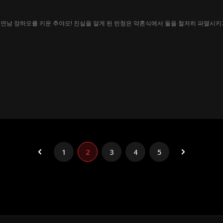
수
연남 장하오를 키운 추야오! 진실을 알게 된 린청은 약혼식에서 둘을 철저히 파멸시키
1
2
3
4
5