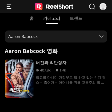
홈
카테고리
브랜드
Aaron Babcock
Aaron Babcock 영화
버진과 억만장자
407.8k
1.4k
학교를 다니며 가정부로 일 하고 있는 신디 팍
스는 죽어가는 어머니를 위해 고용주의 딸 니
키 젠킨스와 거래를 한다. 니키인 척을 하고 자
신의 순결을 억만장자인 찰스 케인에게 바쳐
야 하는 상황. 니키는 신디를 이용해 찰스를 속
이고 그와 결혼까지 가게 되지만, 결혼식 날 니
키의 부득이한 사정으로 신디는 다시 한 번 니