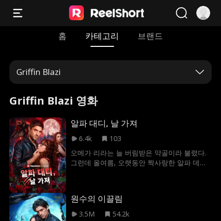
홈
카테고리
브랜드
Griffin Blazi
Griffin Blazi 영화
알파 대디, 날 가져
6.4k
103
오메가 리라는 늘 버림받은 약골이라 불렸다.
그런데 올여름, 오랫동안 짝사랑한 알파 데이
먼의 집에 이사 갔는데, 그가 절친의 아빠였다!
오래 참은 욕망이 터져 리라는 데이먼에게 첫
날밤을 빼앗기는 환상을 꿈꾼다. 그런 알파가
원수의 이끌림
자신 같은 오메가를 사랑할 리 없고, 게다가 아
빠 절친이기도 하다. 마침내 금지된 스킨십 후
3.5M
54.2k