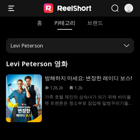
홈
카테고리
브랜드
Levi Peterson
Levi Peterson 영화
방해하지 마세요: 변장한 레이디 보스!
128.2k
1.2k
가족 호텔 체인의 상속녀가 되기 위해 바이올
렛 트렌튼은 청소부로 잠입해 말썽꾸러기들을
하나씩 제거합니다. 과연 그녀는 성공하여 호
텔을 구할 수 있을까요? 그리고 그녀의 섹시한
새 COO Kasey Johnson은 단지 강력한 동맹
자일까요, 아니면 그 이상일까요?