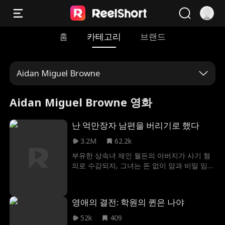
홈
카테고리
브랜드
Aidan Miguel Browne
Aidan Miguel Browne 영화
난 억만장자 남편을 버리기로 했다
3.2M
62.2k
부유한 상속녀 제인 월든의 아버지가 사기 혐
의로 수감되자, 그녀는 돈 없이 암과 비밀 임신
과 싸우게 됩니다. 그녀는 약혼자와 그의 새 회
사를 그녀의 재앙 같은 삶으로부터 보호하고
자 그가 그녀를 싫어하게 가짜 불륜을 꾸밉니
영애의 결전: 학원의 퀸은 나야
다. 하지만 수년 후, 그는 마침내 억만장자가
되었지만, 빈센트는 여전히 제인을 잊지 못합
52k
409