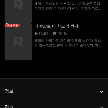
니다. 그녀는 빈센트에게 딜런이라는 7살 아들
재벌가 딸이라는 신분을 숨기고 평범한 공립
이 있다는 사실을 어떻게 알릴까요?
학교로 전학 온 카부라기 에리. 돈과 지위로만
평가받는 삶에 지친 그녀는 자신을 진심으로
이해해 줄 친구들과 평범한 학교생활을 꿈꿨
다. 하지만 집안 가정부의 딸 아리스가 카부라
나야말로 이 학교의 퀸카!
인기 추천
기 가문의 딸 행세를 하며 학교에 나타나, 순식
간에 모든 이들의 관심을 받으며 인기의 중심
10.2M
101.9k
이 되었다. 반면 진짜 재벌가 딸인 에리는 소외
헤일리 카플란은 자신의 정체를 숨긴 채 웨스
되기 시작했고, 급기야 괴롭힘과 조롱의 대상
턴 고등학교로 전학 온 부유한 소녀이다. 가족
이 되고 마는데...
의 재산으로 알려지는 것이 지긋지긋했던 헤
일리는 진정한 친구를 사귀고 평범한 10대 생
활을 경험하고 싶어 한다. 그러나 카플란 집안
가정부의 딸 캔디스가 카플란의 상속녀로 가
장하여 학교에 전학 오면서 헤일리의 계획은
꼬이기 시작한다. 캔디스가 빠르게 그들의 사
회에서 정상에 오르는 동안 헤일리는 따돌림
과 조롱을 당하며 점점 외면을 받게 되는데
정보
지원