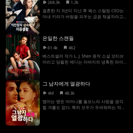
268.3k
1.2k
결혼한 지 3년이 지난 후 웨스 스털링 CEO는
아내 키라가 바람을 피우는 금광 채굴자라고
확신합니다. Wes의 비난과 학대에 지친 Kira
는 마침내 그와 이혼하고 그녀의 진정한 정체
성, 즉 억만장자 상속녀를 다시 받아들입니다!
은밀한 스캔들
웨스는 자신이 인생 최대의 실수를 저질렀다
는 사실을 깨닫고 어떻게 할 것인가? 키라는
61.4k
462
그에게 돈을 지불하게 될까요... 아니면 다시 그
베스트셀러 작가 L. J. Shen 원작 소설 모티브
에게 반하게 될까요?
어리고 당돌한 에디는 아버지의 냉혹한 라이
벌 트렌트 렉스로스 밑에서 일하며 그를 감시
해야만 한다. 하지만 두 사람 사이의 짙은 증오
는 이내 금지된 욕망으로 불타오르고, 서로를
그 남자에게 열광하다
파멸로 몰아넣을지도 모를 나이 차이를 뛰어
넘은 사랑이 시작된다.
4M
48.3k
엠마는 병든 어머니를 돌보느라 사랑을 생각
할 겨를도 없다. 특히 모두가 두려워하는 악명
높은 매력적인 남자 어거스트 휴즈와의 사랑
은 더욱 그랬다. 하지만 엠마가 몰랐던 사실은
어거스트는 이미 오랫동안 그녀를 기다려왔
고, 그녀의 마음을 얻을 기회를 바라고 있었다