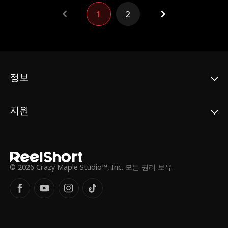
는 것. 둘의 인연이 점점 얽히기 시작하고, 엠
1
2
마는 그를 믿을 용기를 갖게 될까? 아니면 두
려움에 진정한 행복을 놓치게 될까?
정보
지원
© 2026 Crazy Maple Studio™, Inc. 모든 권리 보유.