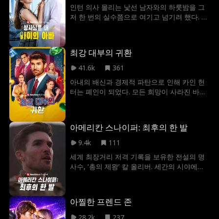
게 러시아 마피아를 학살하며 길을 뚫고, 악인
인턴 의사 몰리는 낯선 남자와의 하룻밤을 그
들의 악몽 속을 배회하는 전설적인 킬러로서
저 한 번의 실수쯤으로 여기고 넘기려 했다. 하
의 자리를 되찾으려 한다.
지만 한 달 뒤, 그녀는 충격적인 사실 두 가지
를 마주한다. 자신이 임신했다는 것, 그리고 그
남자가 바로 새로 부임한 병원장 그레이엄 웨
최강 대부의 귀환
스턴이라는 사실이다. 몰리의 비밀이 드러나
자, 질투에 사로잡힌 가족과 라이벌, 그리고 그
41.6k
361
레이엄의 과거에서 나타난 인물까지 두 사람
아내의 배신과 경제적 파탄으로 인해 카인 헌
을 갈라놓으려 한다. 사방에서 몰려오는 압박
터는 폐인이 되었다. 모든 희망이 사라진 바로
과 혼란 속에서, 과연 몰리와 그레이엄은 모든
그때, 카인은 신비로운 돈 루트비히 앞에 끌려
시련을 이겨내고 진짜 사랑을 찾을 수 있을까?
가 제안을 받는다. 자신의 시험을 통과하면, 카
인이 바로 이 거대한 신디케이트의 새로운 대
아메리칸 스나이퍼: 최후의 한 발
부로서 자신을 계승하게 될 것이라는 것! 절망
끝, 생사를 건 시험이 시작된다. 카인은 과연
9.4k
111
최강의 교부가 될 수 있을까?
세계 최장거리 저격 기록을 보유한 전설의 명
사수, ‘총의 제왕’ 칼 올리버. 세간의 시야에서
자취를 감춘 그는 정체를 철저히 숨긴 채 허름
한 사격장 관리인으로 조용히 살아간다. 칼은
사격 클럽 주장 앨버트가 자신의 과거도 모른
아찔한 프렌드 존
채 쏟아내는 온갖 무시와 모욕을 묵묵히 참아
낸다. 하지만 사격장이 악덕 기업의 인수 위협
28.2k
237