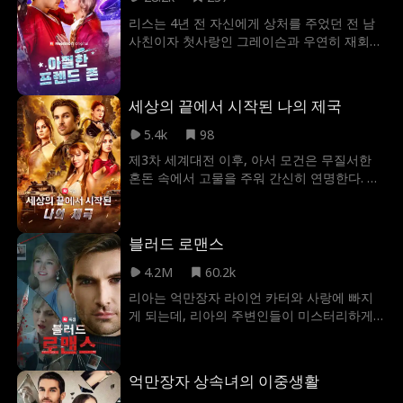
에 직면하자, 운영자 제인과 딸 레베카를 지키
리스는 4년 전 자신에게 상처를 주었던 전 남
기 위해 칼은 더 이상 물러설 수 없다. 봉인했
사친이자 첫사랑인 그레이슨과 우연히 재회한
던 전설의 사격 실력을 다시 드러낸 칼. 그의
다. 그리고 어쩌다 보니 그레이슨의 여동생 결
마지막 방아쇠는 모두의 운명이 걸린 최후의
혼식에서 여자 친구 행세를 하는 것에 동의하
임무가 된다.
고 만다. 하지만 리스가 애써 숨겨왔던 감정들
세상의 끝에서 시작된 나의 제국
이 다시금 수면 위로 떠오르기 시작하고, 진정
한 사랑을 쟁취하기 위해 과거의 아픔이 반복
5.4k
98
될지도 모를 위험을 감수할 것인지 선택의 기
제3차 세계대전 이후, 아서 모건은 무질서한
로에 놓인다.
혼돈 속에서 고물을 주워 간신히 연명한다. 옛
고교 동창들에게 괴롭힘과 약탈을 당하며 비
참하게 살아가던 어느 날, 우연히 발견한 외계
기술은 그의 모든 것을 뒤바꿔 놓는다. 게다가
블러드 로맨스
위기에 처한 세 여인을 구해 아내로 맞이하며,
이 외계 기술을 이용해 황무지의 왕이 되기로
4.2M
60.2k
결심한다.
리아는 억만장자 라이언 카터와 사랑에 빠지
게 되는데, 리아의 주변인들이 미스터리하게
사라지기 시작하면서 그들의 로맨스는 이상한
방향으로 흘러가게 된다. 이제 리아는 사랑하
는 라이언의 진정한 모습을 알아가야 한다.
억만장자 상속녀의 이중생활