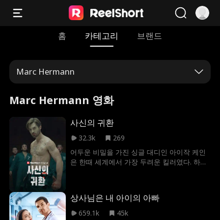
홈
카테고리
브랜드
Marc Hermann
Marc Hermann 영화
사신의 귀환
32.3k
269
어두운 비밀을 가진 싱글 대디인 아이작 케인
은 한때 세계에서 가장 두려운 킬러였다. 하지
만 죽어가는 아내에게 다시는 살인하지 않겠
다고 맹세한 후, 아이작 케인은 이제 운 없는
싱글 대디로 하루하루를 보내고 있었다. 하지
상사님은 내 아이의 아빠
만 딸이 거대 범죄 조직에 납치당하자, 아이작
케인은 아내에게 한 맹세를 깨고야 만다. 그렇
659.1k
45k