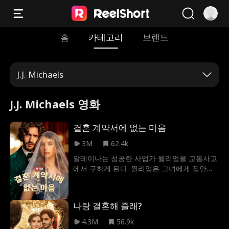
홈
카테고리
브랜드
J.J. Michaels
J.J. Michaels 영화
결혼 계약서에 없는 마음
3M
62.4k
알레이나는 성공한 사업가 윌리엄을 교통사고
에서 구하게 된다. 윌리엄은 그녀에게 집안의
가보를 넘겨주게 되고. 몇 달 뒤 윌리엄은 조카
제이슨의 약혼 파티에서 알레이나를 발견하게
되는데, 그녀가 제이슨의 약혼자라는 사실을
나랑 결혼해 줄래?
알게 된다. 하지만 제이슨의 바람을 알게 된 알
레이나는 약혼을 파기하고, 치매가 걸린 할머
4.3M
56.9k