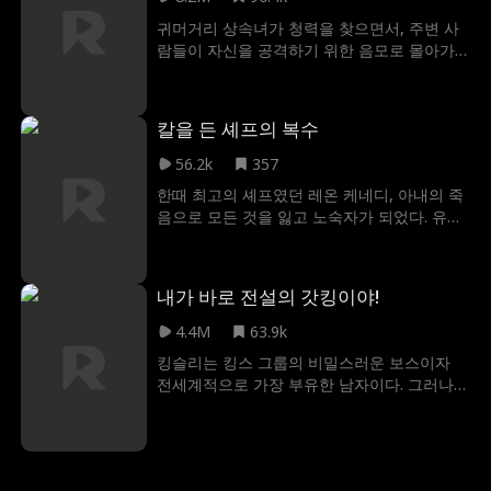
는데...
귀머거리 상속녀가 청력을 찾으면서, 주변 사
람들이 자신을 공격하기 위한 음모로 몰아가
고 있음을 알게 된다. 그녀는 회복이 된 사실을
비밀로 한 채, 그들을 상대로 위험한 속임수 게
임을 시작하는데. 과거에 의심스러웠던 사건들
칼을 든 셰프의 복수
을 조사하고, 주변에서 벌어지는 음모를 못 들
은 척하며, 자신에게 잘못을 저지른 그들을 심
56.2k
357
판하기 위해 배신의 거미줄을 조심스럽게 헤
한때 최고의 셰프였던 레온 케네디, 아내의 죽
쳐나가기 시작한다.
음으로 모든 것을 잃고 노숙자가 되었다. 유일
한 동반자는 반려견 단테뿐. 우연히 한 식당에
서 일하게 된 그는 자신의 정체를 숨긴 채 악랄
한 수셰프 브라이언트의 괴롭힘을 참아낸다.
내가 바로 전설의 갓킹이야!
하지만 식당이 위기에 처하자 잠들어 있던 전
설의 실력이 깨어난다! 요리로 모든 것을 되찾
4.4M
63.9k
는 듯했지만, 질투에 눈먼 브라이언트의 모함
킹슬리는 킹스 그룹의 비밀스러운 보스이자
과 악덕 사업가 윌리엄의 잔혹한 복수가 기다
전세계적으로 가장 부유한 남자이다. 그러나
리고 있었다. 마지막 가족이었던 단테마저 잃
전장에서 돌아온 그는 어린 시절 연인이 자신
은 레온, 이제 그의 손에 든 것은 요리칼이 아
을 하찮은 존재로 여기며 잔인하게 이별을 고
닌 복수의 칼이다. 전설의 셰프가 복수를 요리
하는 충격을 겪는다. 모든 남자의 왕인 그는 과
하기 시작한다!
연 그녀를 후회하게 만들 수 있을까?