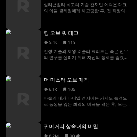
다. 신랑의 도주, 하객들의 집단 이탈, 그리고
실리콘밸리 최고의 기술 천재인 에릭은 대표
킹슬리 테크 그룹을 노리는 거대한 음모가 수
의 아들 윌리엄에게 해고당한 후, 전 직장의 경
면 위로 떠오른다. 절체절명의 위기에 몰린 빅
쟁사 대표이자 매력적인 여성인 에블린과 손
토리아는 자존심을 버리고 콜에게 위장결혼을
을 잡는다. 하여 에릭의 전 직장은 파산 위기에
제안한다. 그들 앞에 나타난 적은 킹슬리 가문
처하게 되고 윌리엄은 그제야 자신이 실수한
을 집어삼키려는 야욕 덩어리 트리스탄. 하지
킹 오브 워 테크
걸 깨닫지만 이미 모든 것이 늦어버린 뒤였다.
만 더 큰 충격은 가족이라 믿었던 삼촌 콘래드
5.4k
115
가 모든 음모의 설계자라는 사실이다. 콜의 잠
들어 있던 전사 본능이 깨어나면서 상류층의
전쟁 기술의 제왕 웨슬리 크리드는 죽은 전우
화려한 연회장이 피의 전쟁터로 변한다. 그리
의 연구를 살리기 위해 자신의 정체를 숨겼는
고 알렉산더의 죽음에 얽힌 진실이 밝혀지는
데 쓰레기 취급당한다. 3년 후, 그는 자신의 정
순간, 콜은 이 가짜 결혼을 진짜로 지켜내기 위
체를 되찾으려 한다.
해 목숨을 건 전투를 시작한다.
더 마스터 오브 매직
6.1k
106
마술의 대가 다니엘 앵지어는 카지노 습격으
로 동생을 잃는 최악의 비극을 겪은 후, 모든
것을 내려놓고 자취를 감춰버린다. 하지만 동
생의 오랜 친구와 다시 이어지면서, 다니엘은
어린 시절 자신을 키워준 보육원을 지키기 위
귀머거리 상속녀의 비밀
해, 다시 한번 무대 위에 서기로 결심한다. 그
렇게 마술의 대가라는 타이틀을 되찾으려 하
8.2M
90.4k