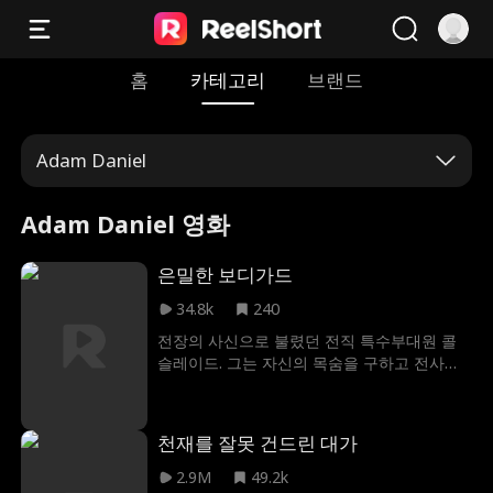
홈
카테고리
브랜드
Adam Daniel
Adam Daniel 영화
은밀한 보디가드
34.8k
240
전장의 사신으로 불렸던 전직 특수부대원 콜
슬레이드. 그는 자신의 목숨을 구하고 전사한
전우 알렉산더의 유언을 지키기 위해 신분을
숨기고 평범한 경비원이 된다. 그의 임무는 알
렉산더의 여동생이자 킹슬리 테크 그룹 상속
천재를 잘못 건드린 대가
녀인 빅토리아를 그림자처럼 지키는 것. 하지
만 빅토리아의 결혼식 당일, 모든 것이 무너진
2.9M
49.2k