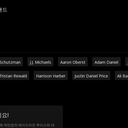
랜드
 Schutzman
J.J. Michaels
Aaron Oberst
Adam Daniel
Tristan Rewald
Harrison Harber
Justin Daniel Price
Ali B
세요!
해 억만장자 에이드리언 루이스와 대