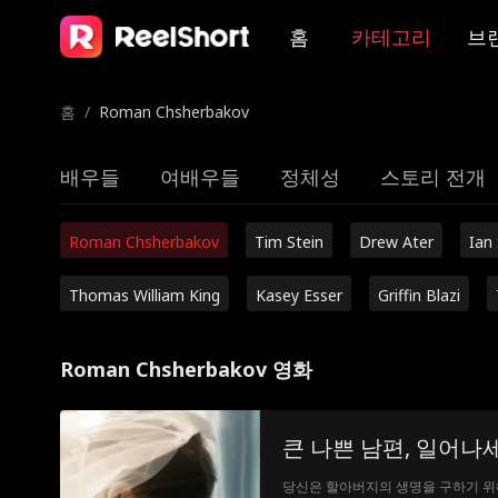
홈
카테고리
브
홈
/
Roman Chsherbakov
배우들
여배우들
정체성
스토리 전개
Roman Chsherbakov
Tim Stein
Drew Ater
Ian
Thomas William King
Kasey Esser
Griffin Blazi
Roman Chsherbakov 영화
큰 나쁜 남편, 일어나
당신은 할아버지의 생명을 구하기 위