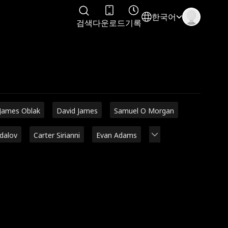
한국어
검색
다운로드
기록
James Oblak
David James
Samuel O Morgan
adalov
Carter Sirianni
Evan Adams