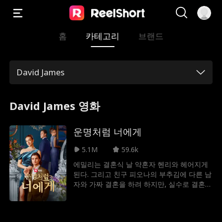
홈
카테고리
브랜드
David James
David James 영화
운명처럼 너에게
5.1M
59.6k
에밀리는 결혼식 날 약혼자 헨리와 헤어지게
된다. 그리고 친구 피오나의 부추김에 다른 남
자와 가짜 결혼을 하려 하지만, 실수로 결혼해
야 할 사람이 아닌, 베일에 싸인 억만장자
CEO 윌리엄과 결혼을 하게 된다. 결혼 후, 윌
리엄은 에밀리가 자신의 직원임을 알게 되고,