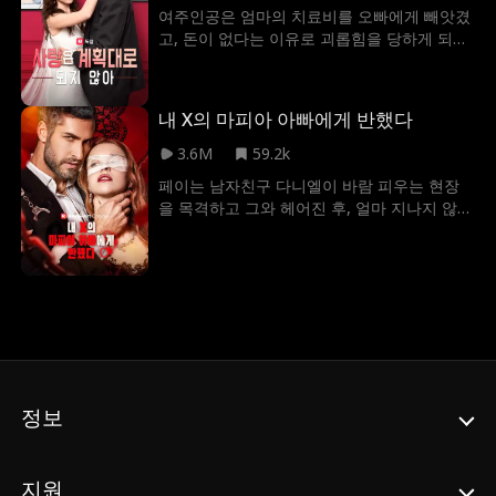
서서히 드러나고, 이들을 파멸로 몰아넣었던
여주인공은 엄마의 치료비를 오빠에게 빼앗겼
배후 세력에 대한 복수가 마침내 시작된다.
고, 돈이 없다는 이유로 괴롭힘을 당하게 되지
만, 남주인공이 그녀를 구해준다. 이후 여주인
공은 바에서 아르바이트를 하다가 다시 남주
인공과 마주치게 되었고, 그는 치료비를 지원
내 X의 마피아 아빠에게 반했다
해주기로 한다. 여주인공은 남주인공과의 하룻
밤을 보낸 뒤, 쌍둥이를 임신하게 된다. 그녀는
3.6M
59.2k
그의 집에 머물게 되고, 모두가 그녀를 좋아하
페이는 남자친구 다니엘이 바람 피우는 현장
게 된다.
을 목격하고 그와 헤어진 후, 얼마 지나지 않아
다니엘의 아버지인 마피아 킹 켄트 리퍼트를
만나게 된다. 켄트는 페이의 친아버지가 마피
아 돈 로렌조 알덴이라는 사실을 밝히면서, 페
이에게 그의 아들 다니엘과 결혼해서 혈통에
합류하면 폭력 범죄자로부터 페이의 가족을
보호해 주겠다는 제안을 제시한다. 페이는 가
족을 지키기 위해 그 제안에 동의한다. 한편,
다니엘은 페이와의 결혼을 통해 아버지와 마
피아 세계에 자신의 게이 신분을 감출 수 있게
정보
되자 매우 기뻐한다. 페이는 마피아 세계에 적
응하기 위해 고군분투하면서 점점 켄트에게
매력을 느끼게 된다. 곧 두 사람은 열정적인 사
지원
랑을 나누는 비밀 BDSM 연인으로 발전한다.