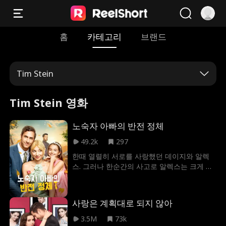
홈
카테고리
브랜드
Tim Stein
Tim Stein 영화
노숙자 아빠의 반전 정체
49.2k
297
한때 열렬히 서로를 사랑했던 데이지와 알렉
스. 그러나 한순간의 사고로 알렉스는 크게 다
쳐 세상에서 사라졌고, 데이지는 충격으로 출
산 도중 기억을 잃게 된다. 5년 후, 딸 포피와
함께 살아가던 데이지 앞에 기억을 잃은 알렉
사랑은 계획대로 되지 않아
스가 나타나면서 세 사람의 기묘한 동거가 시
작된다. 알렉스의 진짜 정체가 억만장자임이
3.5M
73k