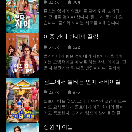
제인, 두 남자의 운명적인 짝이라는 사실을 알
82.6k
704
게 된다. 두 명의 초자연적으로 잘생긴 소년은
줄스는 엄마의 의료비를 갚기 위해 노아와 가
성격이 정반대다. 하나는 불처럼 뜨겁고, 다른
짜 관계를 맺어야 합니다. 한 가지 문제가 있
하나는 얼음처럼 차갑다. 과연 그녀의 진정한
습니다. 줄스와 노아는 서로를 미워합니다. 하
사랑은 누구일까? 아이비는 나중에 자신의 진
지만 배신을 일삼는 친구들을 복수하기 위해
짜 정체가 생각보다 훨씬 복잡하다는 사실을
함께 노력하면서 노아와 줄스는 서로에 대한
이종 간의 반대의 끌림
알게 된다. 그것은 모든 것을 무너뜨릴 수 있
감정이 완전히 진짜라는 것을 깨닫습니다. 줄
는 비밀인데...
스는 가족을 구하기 위해 노아에 대한 감정을
57.3k
522
무시할 수 있을까요?
올리비아와 핀은 정반대의 사람이다 올리비
아는 모범적이고 예술을 하는 착한 아이고, 핀
은 재활원에서 막 나온 반항아이다. 올리비아
의 아빠와 핀의 엄마가 결혼하기 전날 밤, 둘
은 서로에게 끌려 하룻밤을 보내게 되고, 서로
캠프에서 불타는 연애 서바이벌
에게 끌리고 있음을 알게 된다. 올리비아는 의
붓오빠에게 끌리는 감정을 떼어낼 수 있을 것
23.7k
876
인가?
클로이 캠프 첫날, 그녀의 숙적인 모건이 모든
지도 교사들에게 클로이가 아직 처녀의 몸이
라고 폭로한다. 그러자 캠프의 남자들은 클로
이의 첫날밤을 두고 경쟁하기 시작한다. 이때
나쁜 남자 애셔가 클로이를 구해주면서 그녀
상원의 아들
는 처음으로 마음을 열 수 있는 사람을 만나게