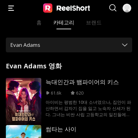
홈
카테고리
브랜드
Evan Adams
Evan Adams 영화
늑대인간과 뱀파이어의 키스
61.6k
620
아이비는 평범한 10대 소녀였으나, 집안이 파
산하면서 갑자기 집을 잃고 노숙자 신세가 된
다. 그녀는 비싼 사립 고등학교의 일진들에게
들키지 않도록 이 비밀을 숨긴 채 차 안에서
살아간다. 그러던 어느 날, 그녀는 자신이 늑
썸타는 사이
대인간의 상속자 세바스찬과 뱀파이어 왕자