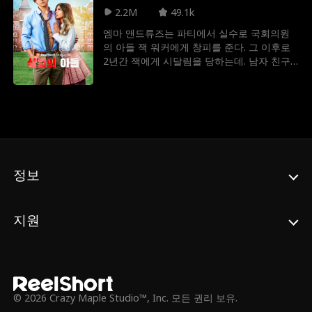
된다. 과연 클로이와 애셔의 관계는 미친 캠퍼
2.2M
49.1k
들, 거친 캠프파이어, 그리고 그들의 관계를
엠마 앤드류즈는 파티에서 실수로 국회의원
방해하려는 지도 교사 무리 속에서 살아남을
의 아들 잭 워커에게 창피를 준다. 그 이후로
수 있을지...?
2년간 잭에게 시달림을 당하는데. 남자 친구
제이크가 바람을 피워 헤어지고 난 이후 잭과
얽히면서 잭이 국회의원 아버지에게 어떤 취
급을 받고 사는지 알게 된다. 동시에 잭의 마
음을 알게 되고, 둘은 점점 묘한 기류에 휩싸
이게 되는데.
정보
지원
© 2026 Crazy Maple Studio™, Inc. 모든 권리 보유.