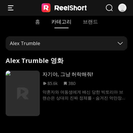
홈
카테고리
브랜드
Alex Trumble
Alex Trumble 영화
자기야, 그냥 허락해줘!
85.6k
380
약혼자와 여동생에게 배신 당한 빅토리아 브
랜슨은 상대의 진짜 정체를 - 숨겨진 억만장자
- 모른채 테디 로이드와 결혼하고, 함께 빅토리
아의 악한 가족에 맞서 싸우고, 어머니의 회사
를 되찾고, 그들만의 행복한 결말을 찾아야 하
는 로맨스 드라마.