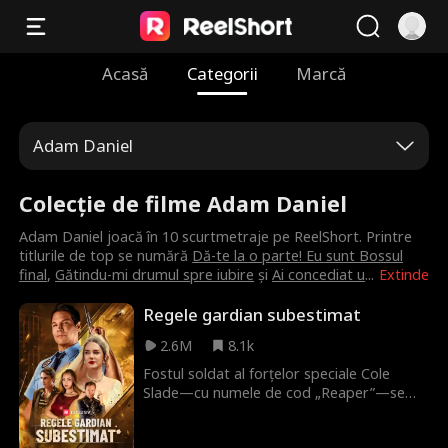
Acasă
Categorii
Marcă
Adam Daniel
Colecție de filme Adam Daniel
Adam Daniel joacă în 10 scurtmetraje pe ReelShort. Printre
titlurile de top se numără
Dă-te la o parte! Eu sunt Bossul
final
,
Gătindu-mi drumul spre iubire
și
Ai concediat u
...
Extinde
Regele gardian subestimat
2.6M
8.1k
Fostul soldat al forțelor speciale Cole
Slade—cu numele de cod „Reaper”—se
ascunde ca agent de securitate pentru a
îndeplini ultima dorință a camaradului său