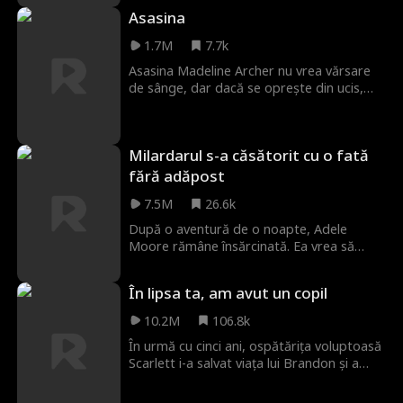
familiar, ea se confruntă cu noi provocări,
Asasina
deoarece fostul ei, căpitanul majoretelor
și mama lui Cameron complotează să-i
1.7M
7.7k
despartă.
Asasina Madeline Archer nu vrea vărsare
de sânge, dar dacă se oprește din ucis,
sora ei moare. Când Maddie e forțată să-l
elimine pe Hayden Kent, apar 2 probleme.
1: el e procuror. 2: a fost prima și singura
Milardarul s-a căsătorit cu o fată
ei iubire. Iar el o vrea înapoi.
fără adăpost
7.5M
26.6k
După o aventură de o noapte, Adele
Moore rămâne însărcinată. Ea vrea să
păstreze copilul, dar tatăl ei o dă afară din
casă. Fără altă opțiune, Adele ajunge fără
În lipsa ta, am avut un copil
adăpost. Ea face tot posibilul să-și crească
fiul, în ciuda circumstanțelor dificile. Într-o
10.2M
106.8k
zi, fiul ei, Brad Moore, îl întâlnește pe
În urmă cu cinci ani, ospătărița voluptoasă
miliardarul Heston Deleon. Din întâmplare,
Scarlett i-a salvat viața lui Brandon și a
Heston descoperă că Brad este fiul său.
petrecut o noapte pasională cu el înainte
Încearcă să-l găsească pe Brad, dar îi
să dispară. Acum s-a întors, mai slabă și
pierde urma. Printr-o serie de neînțelegeri,