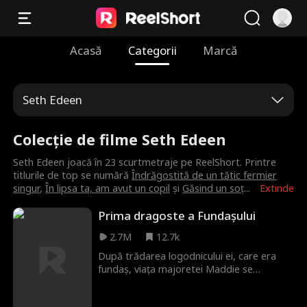
Acasă
Categorii
Marcă
Seth Edeen
Colecție de filme Seth Edeen
Seth Edeen joacă în 23 scurtmetraje pe ReelShort. Printre
titlurile de top se numără
Îndrăgostită de un tătic fermier
singur
,
În lipsa ta, am avut un copil
și
Găsind un soț
...
Extinde
Prima dragoste a Fundașului
2.7M
12.7k
După trădarea logodnicului ei, care era
fundaș, viața majoretei Maddie se
destramă. Atrasă de Cameron, un alt
jucător de fotbal care îi pare ciudat de