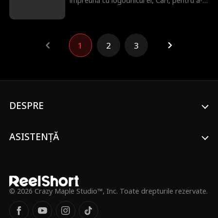
împreună cu logodnicul ei, Carl, pentru a-și
planifica nunta, dar a fost umilită și
trădată în mod îngrozitor de el. Pentru a-
și păstra prestigiul familiei, Victoria
acceptă nedispus să se căsătorească cu
1
2
3
Simon, un om fără adăpost pe care îl
ajutase. Puțin știa ea că Simon nu este
doar un om fără adăpost—este un
miliardar chipeș și fermecător, CEO-ul lui
Savage Group, prima companie din țară.
La întoarcerea în Texas cu Simon, Victoria
se întâlnește neașteptat cu fostul ei
DESPRE
arogant, Carl. De data aceasta, ea este
hotărâtă să recâștige toată demnitatea
pierdută.
ASISTENȚĂ
© 2026 Crazy Maple Studio™, Inc. Toate drepturile rezervate.