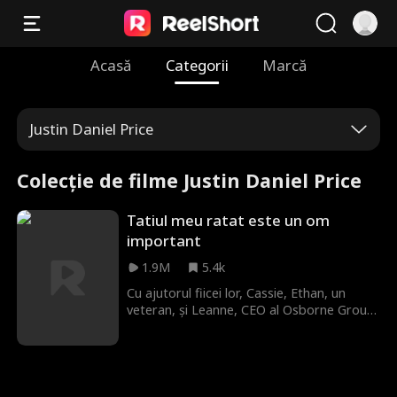
Acasă
Categorii
Marcă
Justin Daniel Price
Colecție de filme Justin Daniel Price
Tatiul meu ratat este un om
important
1.9M
5.4k
Cu ajutorul fiicei lor, Cassie, Ethan, un
veteran, și Leanne, CEO al Osborne Group,
se căsătoresc pe neașteptate. În ciuda
disprețului din partea prietenilor și familiei,
Leanne îl sprijină pe Ethan, care își
folosește abilitățile excepționale pentru a-i
proteja de diverse amenințări. Etichetat pe