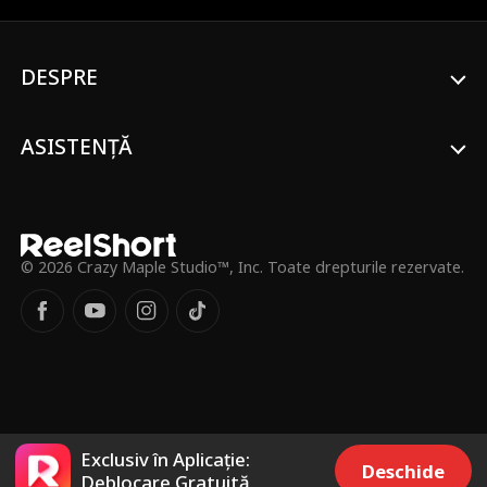
nedrept drept dezertor și profitor, Ethan
își dezvăluie în cele din urmă adevărata
identitate ca lider al grupului secret de
DESPRE
justiție, 'GUARDIAN FORCE.' El își ascunde
identitatea pentru a descoperi trădătorii
și a demonta o organizație malefică, fiind
în același timp un soț și tată devotat.
ASISTENȚĂ
© 2026 Crazy Maple Studio™, Inc. Toate drepturile rezervate.
Exclusiv în Aplicație:
Deschide
Deblocare Gratuită