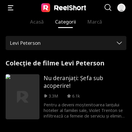
Acasă
Categorii
Marcă
Levi Peterson
Colecție de filme Levi Peterson
Nu deranjați: Șefa sub
acoperire!
3.3M
6.1k
Pentru a deveni moștenitoarea lanțului
hotelier al familiei sale, Violet Trenton se
infiltrează ca femeie de serviciu și elimină
pe rând răufăcătorii. Va reuși să salveze
hotelul? Și noul ei COO atrăgător, Kasey