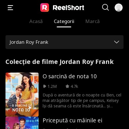
Acasă
Categorii
Marcă
Jordan Roy Frank
Colecție de filme Jordan Roy Frank
O sarcină de nota 10
1.2M
4.7k
După o aventură de o noapte cu Ben, cel
mai atrăgător tip de pe campus, Kelsey
își dă seama că este însărcinată... și
decide să păstreze copilul. Dar va rămâne
Ben alături sau va continua să fie un băiat
Pricepută cu mâinile ei
de fraternitate cochet pentru totdeauna?