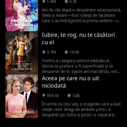
1.4M
6.3k
Ani de zile după o despărțire neașteptată,
Bella și Adam—fost colegi de facultate
care s-au îndrăgostit la prima vedere—se
regăsesc pe neașteptate. Acum un medic
de succes, Bella este uimită când Adam,
Iubire, te rog, nu te căsători
prima ei iubire și acum un superstar
cu el
renumit în NHL, apare în cabinetul ei,
cerând ajutor. Pe măsură ce vechile
3.7M
14.3k
sentimente reapar, o întorsătură a sorții îi
leagă într-o relație contractuală, oferindu-
Pentru a-i asigura viitorul iubitului ei,
le iubirii lor neterminate o a doua șansă.
Gloria se preface a fi superficială și se
Cu fiecare zi care trece, scânteia dintre
desparte de el. Șapte ani mai târziu, este
Bella și Adam devine mai puternică, dar
forțată într-o căsătorie aranjată, doar
Aceea pe care nu o uit
amândoi trebuie să decidă dacă această
pentru a descoperi că unchiul logodnicului
niciodată
a doua șansă va permite iubirii lor demult
ei este fostul ei iubit, acum de succes. Pe
adormite să înflorească într-o relație
măsură ce vechile sentimente reapar și
954.1k
3.8k
durabilă.
neînțelegerile se clarifică, cei doi sunt
atrași din nou împreună pentru o a doua
În urmă cu cinci ani, o tragedie care a luat
șansă la dragoste.
viețile celor dragi de ambele părți i-a
despărțit pe Sofia și Justin, o separare
complicată și mai mult de minciunile lui
Doris, pierderea sarcinii Sofiei și