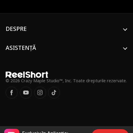
accidentul grav al lui Justin. Cinci ani mai
târziu, Sofia se întoarce la Los Angeles ca
jurnalistă renumită, în timp ce Justin a
devenit o vedetă de baseball. Reîntâlnirea
lor este plină de conflicte, alimentate de
DESPRE
neînțelegeri (Sofia pretinde în mod fals că
este căsătorită; Justin crede greșit că
Sofia l-a părăsit pentru bani), obstacole
ASISTENȚĂ
(opoziția continuă a lui Doris și intrigile lui
Esther) și pericol (planul lui Esther de a
comite o crimă). În cele din urmă, Justin
descoperă adevărul despre trecut, Doris
își mărturisește greșelile, iar Esther este
demascată pentru crimele sale și
© 2026 Crazy Maple Studio™, Inc. Toate drepturile rezervate.
arestată. Depășindu-și durerea, Sofia și
Justin își ating împlinirea atât în cariere
(Sofia își finalizează raportul important;
Justin câștigă un campionat), cât și în
dragoste. Povestea lor subliniază cum
onestitatea și iertarea pot permite iubirii
să renască din ruinele minciunilor și
violenței.