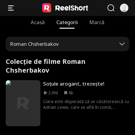
Acasă
Categorii
Marcă
Roman Chsherbakov
Colecție de filme Roman
Chsherbakov
Soțule arogant, trezește!
2.9M
8k
Ciara este disperată să se căsătorească cu
Adrian Lewis, care se află în comă,
deoarece are nevoie de bani pentru a-și
salva familia bolnavă. E umilită de alegerea
ei până când Adrian se trezește, spre
surprinderea tuturor, și se îndrăgostește