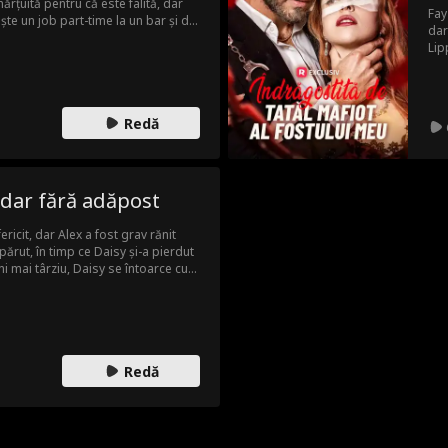
hărțuită pentru că este falită, dar
Fay
te un job part-time la un bar și dă
dar
cide să ajute cu cheltuielile
Lip
sărcinată cu gemeni după o
ade
stul. Ajunge să se mute în casa lui
pro
îi 
mai
Redă
tat
int
tat
sec
dar fără adăpost
int
asi
ricit, dar Alex a fost grav rănit
și 
părut, în timp ce Daisy și-a pierdut
Dan
ni mai târziu, Daisy se întoarce cu
împ
Alex - care și-a pierdut memoria și
aco
sy și fiica ei îl aduc pe Alex acasă.
Dub
pentru a se răzbuna pe ticăloșii
iar
intre ei.
dec
cop
Redă
îl 
se 