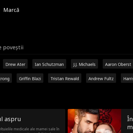
Marcă
e poveștii
Drew Ater
Ian Schutzman
J.J. Michaels
Aaron Oberst
trong
Griffin Blazi
Tristan Rewald
Andrew Fultz
Harr
ul aspru
În
m
ltuielile medicale ale mamei sale în