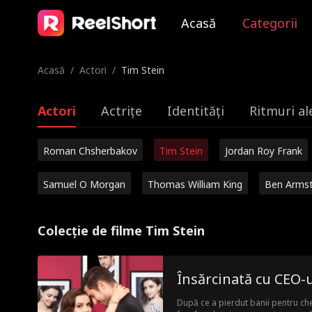
Acasă
Categorii
Acasă
/
Actori
/
Tim Stein
Actori
Actrițe
Identități
Ritmuri al
Roman Chsherbakov
Tim Stein
Jordan Roy Frank
Samuel O Morgan
Thomas William King
Ben Arms
Colecție de filme Tim Stein
Însărcinată cu CEO-
După ce a pierdut banii pentru che