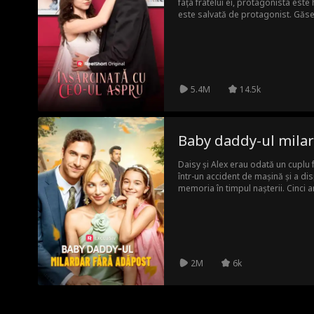
fața fratelui ei, protagonista este 
este salvată de protagonist. Găseș
din nou peste protagonist, care de
medicale. Protagonista rămâne în
aventură de o noapte cu protagoni
și devine favorita tuturor.
5.4M
14.5k
Baby daddy-ul milar
Daisy și Alex erau odată un cuplu fe
într-un accident de mașină și a dis
memoria în timpul nașterii. Cinci a
fiica ei, Poppy, și îl întâlnește pe 
rațiunea din cauza accidentului. Dai
Familia de trei lucrează împreună 
vicleni, dezvăluind neînțelegerile d
2M
6k