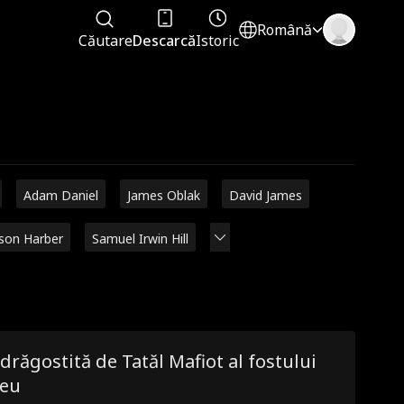
Română
Căutare
Descarcă
Istoric
Adam Daniel
James Oblak
David James
ison Harber
Samuel Irwin Hill
drăgostită de Tatăl Mafiot al fostului
eu