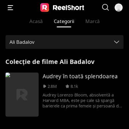
Acasă
Categorii
Marcă
Ali Badalov
Colecție de filme Ali Badalov
Audrey în toată splendoarea
2.8M
8.1k
Audrey Lorenzo Bloom, absolventă a
Harvard MBA, este pe cale să spargă
barierele ca prima femeie și persoană de
culoare CEO la puternicul conglomerat
BloomCo. S-a pregătit ani de zile, folosind
chiar un alias ca femeie de serviciu latino-
americană pentru a învăța mecanismele