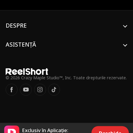
interne ale companiei. Acum, în ajunul
banchetului de prezentare, Audrey
descoperă că logodnicul ei crede că este
imigrantă ilegală și plănuiește să o
DESPRE
fraudeze și să o deporteze, directorii
seniori complotează să-l pună pe vărul ei
alb la conducere, iar cel mai mare dușman
ASISTENȚĂ
al ei din copilărie, Ryder Marlow, s-ar
putea să nu fie dușmanul ei până la
urmă...
© 2026 Crazy Maple Studio™, Inc. Toate drepturile rezervate.
Exclusiv în Aplicație: