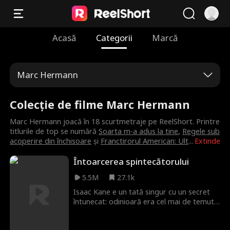
Acasă
Categorii
Marcă
Marc Hermann
Colecție de filme Marc Hermann
Marc Hermann joacă în 18 scurtmetraje pe ReelShort. Printre
titlurile de top se numără
Soarta m-a adus la tine
,
Regele sub
acoperire din închisoare
și
Franctirorul American: Ult
...
Extinde
Întoarcerea spintecătorului
5.5M
27.1k
Isaac Kane e un tată singur cu un secret
întunecat: odinioară era cel mai de temut
ucigaș de pe planetă. După ce i-a promis
soției sale muribunde că nu v-a mai ucide