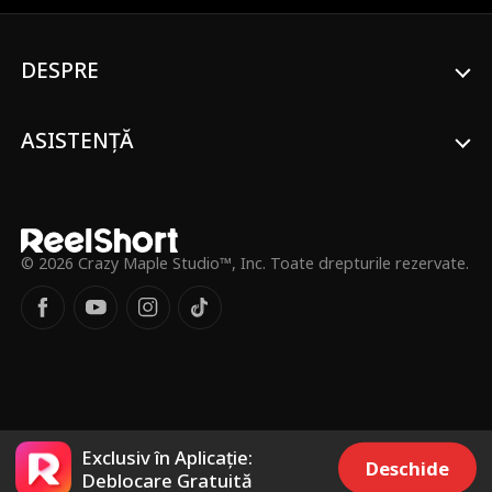
când află că "a dormi împreună" nu
înseamnă chiar ce credea ea!
DESPRE
ASISTENȚĂ
© 2026 Crazy Maple Studio™, Inc. Toate drepturile rezervate.
Exclusiv în Aplicație:
Deschide
Deblocare Gratuită