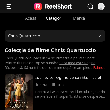
Acasă
Categorii
Marcă
Chris Quartuccio
Colecție de filme Chris Quartuccio
Chris Quartuccio joacă în 14 scurtmetraje pe ReelShort.
Printre titlurile de top se numără
Sora mea este Regina
Războinică
,
Să nu-ți fie dor de mine după ce am plec
...
Extinde
Iubire, te rog, nu te căsători cu el
3.7M
14.3k
Pentru a-i asigura viitorul iubitului ei, Gloria
se preface a fi superficială și se desparte
de el. Șapte ani mai târziu, este forțată
într-o căsătorie aranjată, doar pentru a