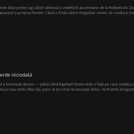
 este dată peste cap când salvează o vedetă în ascensiune de la Hollywood. Zece 
paparazzi și propria familie. Când o fostă iubire megastar revine să-i seducă soția
 neconceputul: să divorțeze de Dulcica Americii! Până când soția sa faimoasă îș
ierde niciodată
l a însemnat durere –– până când Raphael Stone vede o față pe care credea că nu
mișca sau vorbi. Mai rău, pare că nu-l mai recunoaște deloc. Va triumfa dragost