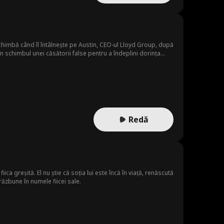
schimbă când îl întâlnește pe Austin, CEO-ul Lloyd Group, după
i în schimbul unei căsătorii false pentru a îndeplini dorința
față de ea.
Redă
ca greșită. El nu știe că soția lui este încă în viață, renăscută
răzbune în numele fiicei sale.