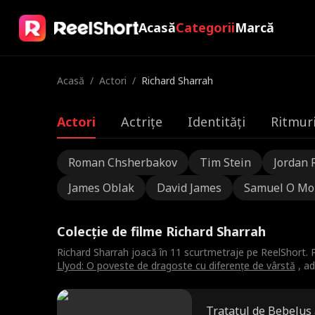
Acasă
Categorii
Marcă
Acasă
/
Actori
/
Richard Sharrah
Actori
Actrițe
Identități
Ritmuri
Roman Chsherbakov
Tim Stein
Jordan 
James Oblak
David James
Samuel O Mo
Colecție de filme Richard Sharrah
Richard Sharrah joacă în 11 scurtmetraje pe ReelShort. P
Llyod: O poveste de dragoste cu diferențe de vârstă
, ad
Tratatul de Bebelus 