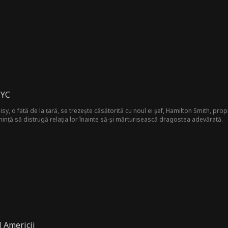
NYC
sy, o fată de la țară, se trezește căsătorită cu noul ei șef, Hamilton Smith, propr
ință să distrugă relația lor înainte să-și mărturisească dragostea adevărată.
l Americii