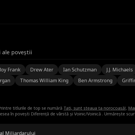
 ale poveștii
Roy Frank
Drew Ater
Ian Schutzman
J.J. Michaels
rgan
Thomas William King
Ben Armstrong
Griffi
rintre titlurile de top se numără
Tati, sunt steaua ta norocoasă!
,
Mam
esea în povești Diferență de vârstă și Voinic/Voinică . Urmărește scu
al Miliardarului