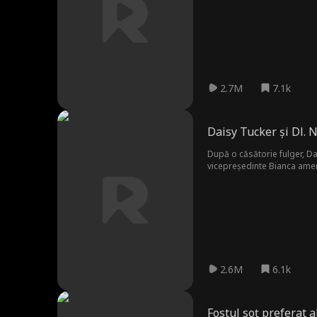
2.7M
7.1k
Daisy Tucker și Dl. 
După o căsătorie fulger, Dai
vicepreședinte Bianca amen
2.6M
6.1k
Fostul soț preferat a