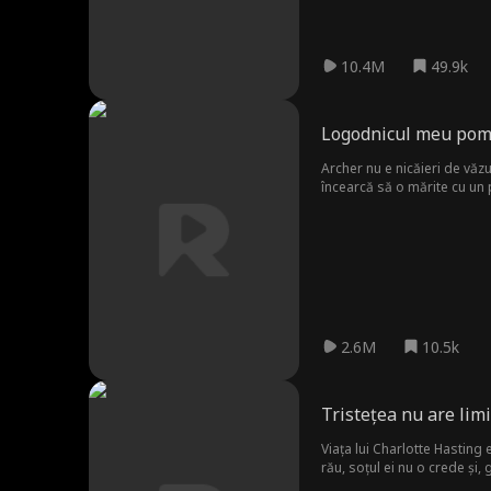
10.4M
49.9k
Logodnicul meu pomp
Archer nu e nicăieri de văzut
încearcă să o mărite cu un 
2.6M
10.5k
Tristețea nu are limi
Viața lui Charlotte Hasting 
rău, soțul ei nu o crede și, 