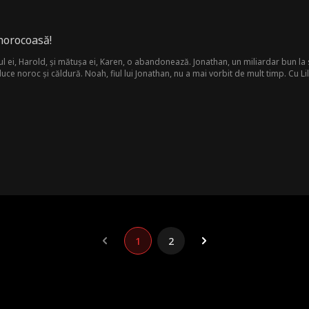
 norocoasă!
iul ei, Harold, și mătușa ei, Karen, o abandonează. Jonathan, un miliardar bun la
ară ascunsă. „Vorbește" chiar și cu câinele familiei și urmează un indiciu car
an, Lila ajută la crearea unei genți remarcabile care devine un succes și salvează
ivienne să spună adevărul. Minciunile se prăbușesc. Ea ajută familia să iasă din 
1
2