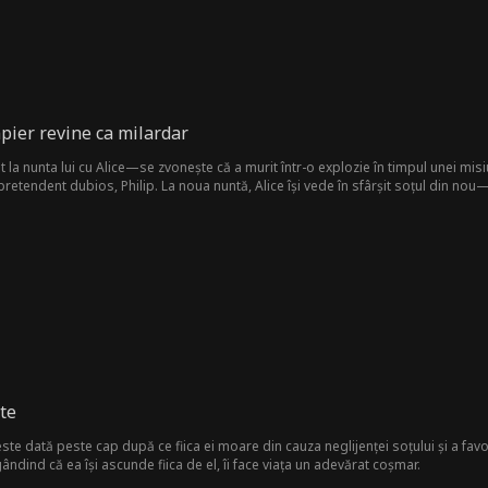
ier revine ca milardar
 la nunta lui cu Alice—se zvonește că a murit într-o explozie în timpul unei misiun
pretendent dubios, Philip. La noua nuntă, Alice își vede în sfârșit soțul din nou
te
este dată peste cap după ce fiica ei moare din cauza neglijenței soțului și a fav
gândind că ea își ascunde fiica de el, îi face viața un adevărat coșmar.