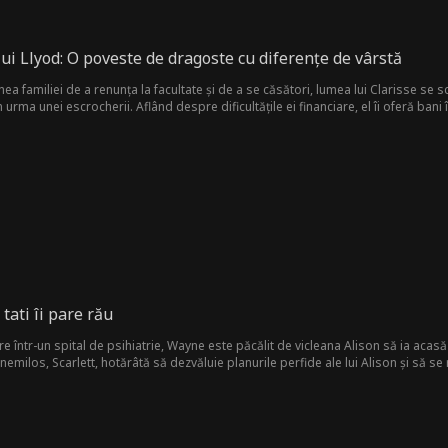
i Llyod: O poveste de dragoste cu diferențe de vârstă
a familiei de a renunța la facultate și de a se căsători, lumea lui Clarisse se 
n urma unei escrocherii. Aflând despre dificultățile ei financiare, el îi oferă ban
alianță neașteptată, în timp ce Austin își păstrează adevărata identitate secretă 
tati îi pare rău
 într-un spital de psihiatrie, Wayne este păcălit de vicleana Alison să ia acasă fii
nemilos, Scarlett, hotărâtă să dezvăluie planurile perfide ale lui Alison și să se 