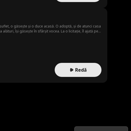
 suflet, o găsește și o duce acasă. O adoptă, și de atunci casa
e îl ajută pe Noah să-și găsească vioara dispărută. Împreună
 compania lui Isabelle. Când apare pericolul, Lila îl forțeaza
pericol, scoate planurile la iveală și îi expune pe Harold,
Redă