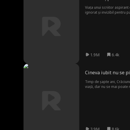
Viața unui scriitor aspirant
ignorat și invizibil pentru 
seama că trebuie să facă de
recâștige.
1.9M
6.4k
Cineva iubit nu se p
Timp de șapte ani, Crăciunu
viață, dar nu se mai poate 
3.9M
8.6k