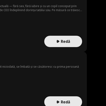
uală — fără sex, fără iubire și cu un copil conceput prin
de CEO îndeplinind dorința tatălui său. Pe măsură ce trăiesc
 Totul are un preț — dar vor ajunge să plătească prețul final?
Redă
lnit niciodată, se îmbată și se căsătoresc cu prima persoană
Redă