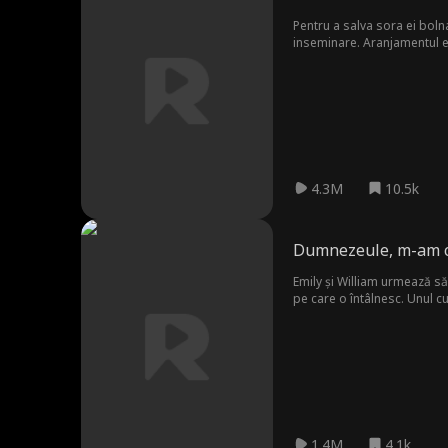
Pentru a salva sora ei boln
inseminare. Aranjamentul es
căsătoria lor falsă, între 
4.3M
10.5k
Dumnezeule, m-am că
Emily și William urmează să
pe care o întâlnesc. Unul cu 
1.4M
4.1k