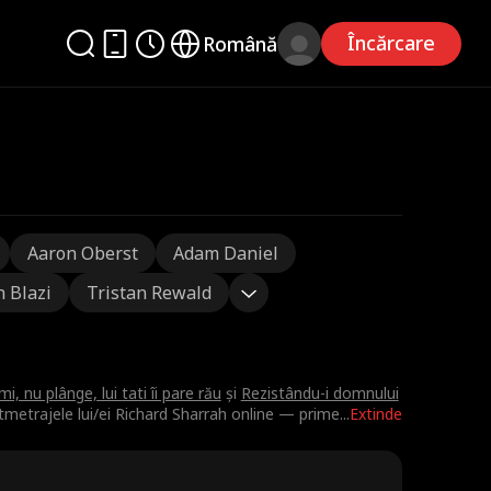
Încărcare
Română
Aaron Oberst
Adam Daniel
n Blazi
Tristan Rewald
i, nu plânge, lui tati îi pare rău
și
Rezistându-i domnului
rtmetrajele lui/ei Richard Sharrah online — prime
...
Extinde