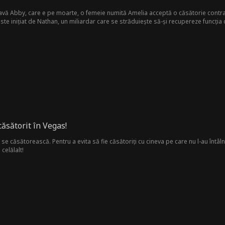
avă Abby, care e pe moarte, o femeie numită Amelia acceptă o căsătorie contract
te inițiat de Nathan, un miliardar care se străduiește să-și recupereze funcția 
ei apar sentimente neașteptate, care ar putea să complice acordul lor de afaceri.
sătorit în Vegas!
 se căsătorească. Pentru a evita să fie căsătoriți cu cineva pe care nu l-au întâ
celălalt!