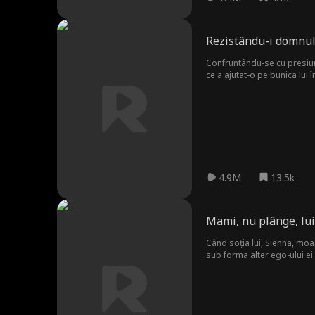
Rezistându-i domnulu
Confruntându-se cu presiune
ce a ajutat-o pe bunica lui î
bunicii sale. Ei formează o 
4.9M
13.5k
Mami, nu plânge, lui 
Când soția lui, Sienna, moare
sub forma alter ego-ului ei 