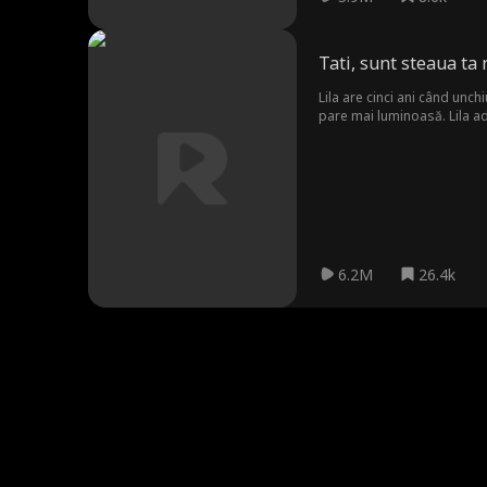
Tati, sunt steaua ta
Lila are cinci ani când unch
pare mai luminoasă. Lila aduce noroc și căldură. Noah, fiul lui Jonathan, nu a mai vorbit de mult timp. Cu Lila alături, își găsește în sfârșit vocea. La o licitație, îl ajută pe
Jonathan să găsească o como
cu Isabelle, sora lui Jonath
pe Harold și pe intriganta V
Karen și Vivienne .
6.2M
26.4k