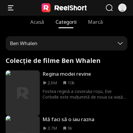
Acasă
Categorii
Marcă
Ben Whalen
Colecție de filme Ben Whalen
Regina modei revine
2.6M
10k
Fostea regină a covorului roșu, Eve
Corbelle este mulțumită de noua sa viață
de casnică—până când o trădare
neașteptată o aduce înapoi în centrul
imperiului său de modă la Grand Maple
Mă faci să o iau razna
Gala.
3.7M
9k