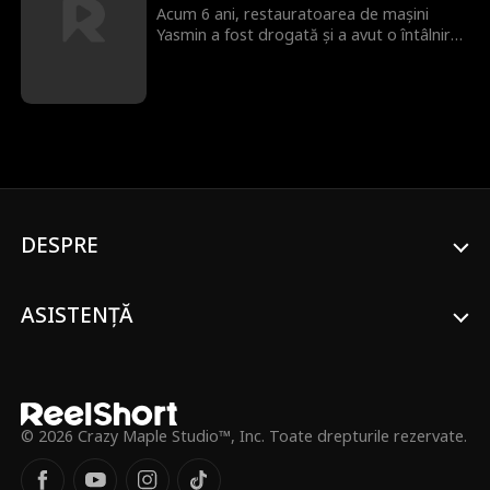
Acum 6 ani, restauratoarea de mașini
Yasmin a fost drogată și a avut o întâlnire
pasională cu un bărbat fără adăpost
chipeș, pe care credea că nu-l va mai
vedea niciodată — doar pentru a
descoperi că purta copilul lui. Acum,
luptând să-și salveze fiul de 5 ani, acceptă
un job ca secretară pentru Tristen Mars,
fost pilot de curse și CEO al Mars Motor
Group. Puțin știe ea că acest miliardar este
tatăl băiețelului ei! Pe măsură ce vechile
DESPRE
scântei se reaprind și adevăruri ascunse
ies periculos de aproape la suprafață,
Yasmin și Tristen se îndrăgostesc unul de
celălalt, fără să știe că sunt chiar străinii pe
ASISTENȚĂ
care i-au căutat ani de zile.
© 2026 Crazy Maple Studio™, Inc. Toate drepturile rezervate.