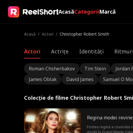
Acasă
Categorii
Marcă
Acasă
/
Actori
/
Christopher Robert Smith
Actori
Actrițe
Identități
Ritmuri
Roman Chsherbakov
Tim Stein
Jordan 
James Oblak
David James
Samuel O Mo
Colecție de filme Christopher Robert Sm
Regina modei revine
Fostea regină a covorului 
modă la Grand Maple Gala