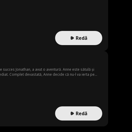
Redă
de succes Jonathan, a avut o aventură. Anne este sătulă și
diat. Complet devastată, Anne decide că nu-l va ierta pe
than din funcția sa. Jonathan își dă seama în cele din urmă că
Redă