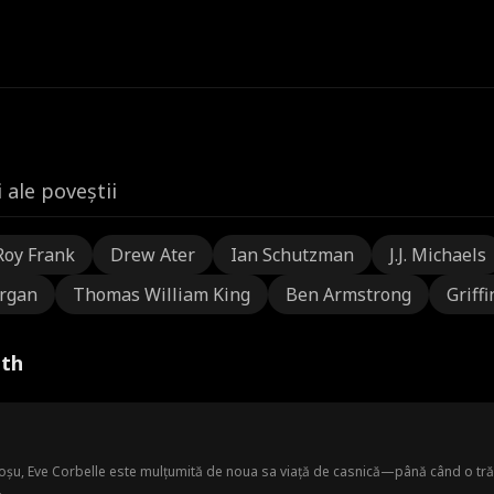
 ale poveștii
Roy Frank
Drew Ater
Ian Schutzman
J.J. Michaels
rgan
Thomas William King
Ben Armstrong
Griffi
ith
roșu, Eve Corbelle este mulțumită de noua sa viață de casnică—până când o tră
.