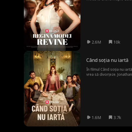
2.6M
10k
Când soția nu iartă
În filmul Când soția nu iar
vrea să divorțeze. Jonathan
Jonathan din nou. Ea își rei
Anne, care a jucat rolul de
1.6M
3.7k