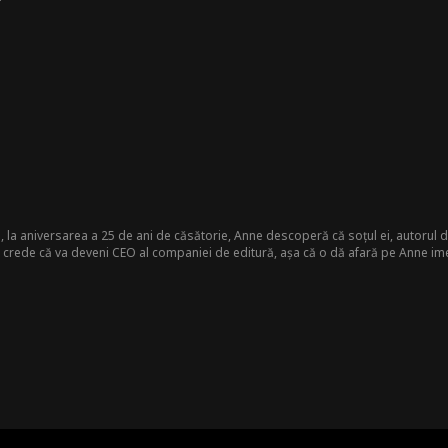
tă, la aniversarea a 25 de ani de căsătorie, Anne descoperă că soțul ei, autorul 
 crede că va deveni CEO al companiei de editură, așa că o dă afară pe Anne ime
a poziția de Președintă a unei companii de editură de elită și îl înlătură pe Jona
 casnică timp de 25 de ani, era de fapt o moștenitoare bogată.