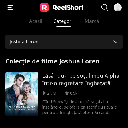
Acasă
Categorii
Marcă
Joshua Loren
Colecție de filme Joshua Loren
Lăsându-l pe soțul meu Alpha
într-o regretare înghețată
2.9M
8.9k
Când Snow își descoperă soțul alfa
înșelând-o, se oferă ca sacrificiu ritualic
pentru a fi înghețată etern. Și când
pleacă, va rupe în sfârșit legătura lor de
pereche, lăsând regretul înghețat să-i fie