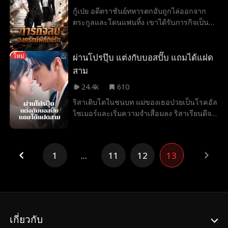
เธอพังทลาย
กู้เป่ย อดีตราชันย์ทหารตกอับถูกไล่ออกจาก
ตระกูลและโดนแฟนทิ้ง เขาได้รับภารกิจเป็น
บอดี้การ์ดปกป้อง "หลินซีเสวี่ย" ประธานสาวผู้
ถือโปรเจกต์ลับระดับโลกจากองค์กรร้าย เขา
ต้องซ่อนตัวตน ปกป้องเธอจากคนทรยศ และ
ผ่านโปรปุ๊บ แต่งกับบอสปั๊บ แถมได้แฝด
ใหม่
สยบศัตรูเพื่อคว้าหัวใจเธอมาครอง
สาม
24.4k
610
ริสาเติบโตในชนบท แม่ของเธอป่วยเป็นโรคอัล
ไซเมอร์และเริ่มความจำเสื่อมลง ริสาเรียนดีจน
สอบติดสาขาการเงินของมหาวิทยาลัยชั้นนำ
หวังให้แม่มีชีวิตที่ดีขึ้น ทว่าโลกความจริงกลับ
โหดร้าย เธอถูกบีบคั้นในที่ทำงานเพราะไม่มี
1
...
11
12
13
เส้นสายทำให้ผ่านโปรยาก ในตอนที่ชีวิตกำลัง
ย่ำแย่และแม่กำลังจะลืมเธอ ริสาดันไปมีอะไร
กับภาคิน พิชญ์เดชาที่ถูกวางยาและได้รับแจ้ง
ว่าผ่านโปร เธอเกลียดตัวเองที่เอาตัวเข้าแลกจึง
พยายามหลบหน้าภาคิน พิชญ์เดชาที่บริษัท แต่
ยิ่งหนีก็ยิ่งพัวพัน จนเมื่อรู้ว่าริสาท้องได้สอง
เกี่ยวกับ
เดือน ภาคิน พิชญ์เดชาก็พาเธอกลับบ้านและ