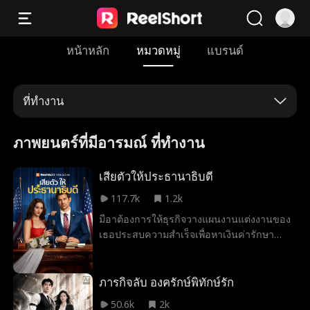
หน้าหลัก
หมวดหมู่
แบรนด์
ที่ทำงาน
ภาพยนตร์ที่มีอารมณ์ ที่ทำงาน
เสียตัวให้ประธานาธิบดี
117.7k
1.2k
มีอาต้องการให้ธุรกิจวางแผนงานแต่งงานของ
เธอประสบความสำเร็จเพื่อหาเงินค่ารักษา
พยาบาลของน้องสาว แต่เมื่อเธอตกหลุมรักเจ้า
บ่าวซึ่งเป็นผู้สมัครชิงตำแหน่งประธานาธิบดี
อย่างเอลี่ ธอร์น เธอจะต้องจัดการกับช่อดอกไม้
ภารกิจลับ องครักษ์พิทักษ์รัก
และอารมณ์ต่างๆ เพื่อไม่ให้หัวใจและอาชีพของ
50.6k
2k