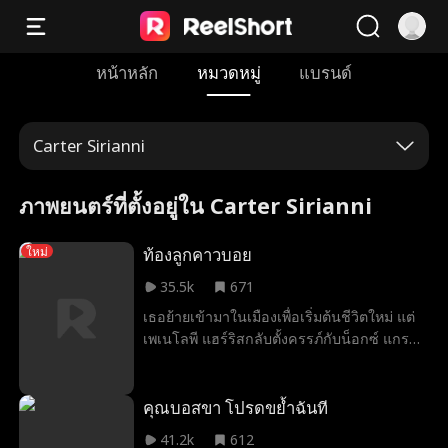
หน้าหลัก
หมวดหมู่
แบรนด์
Carter Sirianni
ภาพยนตร์ที่ตั้งอยู่ใน Carter Sirianni
ท้องลูกคาวบอย
ใหม่
35.5k
671
เธอย้ายเข้ามาในเมืองเพื่อเริ่มต้นชีวิตใหม่ แต่
เพเนโลพี แฮร์ริสกลับตั้งครรภ์กับน็อกซ์ แกรนต์
พี่ชายของอดีตคนรัก ผู้ทรงอิทธิพลและเป็น
คาวบอยเจ้าของฟาร์มปศุสัตว์ที่เธอทำงานอยู่
ตอนนี้เพเนโลพีต้องตกอยู่ท่ามกลางชายสองคน
คุณบอสขา โปรดขย้ำฉันที
คนหนึ่งพร้อมจะเผาทั้งโลกเพื่อเธอ ส่วนอีกคน
41.2k
612