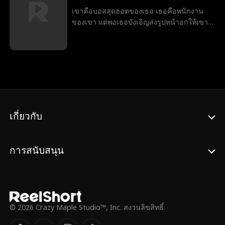
คืออดีตคนรักที่อยากเห็นเธอถูกเผาทั้งเป็น
เขาคือบอสสุดฮอตของเธอ เธอคือพนักงาน
มากกว่าใคร
ของเขา แต่พอเธอบังเอิญส่งรูปหน้าอกให้เขา
ไป ความปรารถา ข่าวฉาวและควสามลับก็ได้
พลิกทั้งออฟฟิศกลับตาลปัตร รวมถึงใจของเธอ
ด้วย
เกี่ยวกับ
การสนับสนุน
© 2026 Crazy Maple Studio™, Inc. สงวนลิขสิทธิ์.