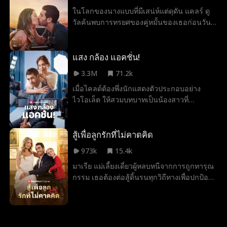
พบกับเขาอีกครั้ง ในฐานะซีอีโอมหา
ในโลกของนางแบบที่มีเสน่ห์แต่ดุดัน แคลร์ ดู
เศรษฐี...และเจ้านายคนใหม่ของเธอ! ด้วยความ
วัลค้นพบการทรยศของคู่หมั้นของเธอก่อนวัน
ลับและการโกหกที่ขวางกั้นระหว่างพวกเขา ลูซี
แต่งงาน ด้วยการร่วมมือกับเจ้าพ่อ Christian
ต้องทำงานภายใต้การจับตามองของเฟลิกซ์
Cross เพื่อการแต่งงานที่สะดวกสบาย เธอเริ่ม
ขณะที่ต้องทนกับการปรากฏตัวของเอเลน่า
ต้นการเดินทางเพื่อทวงคืนชีวิตและอาชีพของ
แสง กล้อง แอคชั่น!
น้องสาวผู้เจ้าเล่ห์ ที่กลายเป็นผู้หญิงคนใหม่ใน
เธอ ตามหาความรัก การหลอกลวง และความ
ชีวิตของเฟลิกซ์ ลูซีต้องพยายามปกปิดความ
3.3M
71.2k
ปรารถนาในความยุติธรรมท่ามกลาง
จริงที่อาจนำพาพวกเขากลับมาคบกันอีกครั้ง
เมื่อไคลด์ต้องพึ่งนักแสดงตัวประกอบอย่าง
อุตสาหกรรมแฟชั่นที่มีเดิมพันสูง
หรือทำทุกอย่างพังลงตลอดกาล
ไวโอเล็ต ให้สวมบทบาทเป็นน้องสาวที่
พลัดพรากไปนาน เพื่อเติมเต็มความปรารถนา
สุดท้ายของพ่อ ทว่าการแสดงนี้กลับนำพาความ
รู้สึกต้องห้ามมาสู่ทั้งคู่ ท่ามกลางสายตาจับผิด
สู้เพื่อลูกรักที่ไม่คาดคิด
และศัตรูที่พร้อมจะทำลายทุกอย่าง ศัตรูหัวใจ
973k
15.4k
ของพวกเขาพยายามทุกวิถีทางเพื่อแฉความ
มาเรีย แม่เลี้ยงเดี่ยวผู้หลบหนีจากการถูกทารุณ
สัมพันธ์ลับนี้ให้พังทลาย จนพ่อของไคลด์ต้อง
กรรม เธอต้องต่อสู้ดิ้นรนทุกวิถีทางเพื่อปกป้องจู
วางแผนจัดงานแต่งให้ไวโอเล็ตกับคนอื่น ใน
ดี้ ลูกสาวสุดที่รัก จากชีวิตที่ยากลำบากใน
ที่สุด ไคลด์ก็ตัดสินใจทำสิ่งที่ทุกคนคาดไม่ถึง
โรงงานสู่รั้วโรงเรียนชนชั้นสูง เธอต้องเผชิญ
เขาจะบุกงานแต่งเพื่อทวงคืนรักแท้ของเขาได้
หน้ากับศัตรู การทรยศหักหลังจากครอบครัว
หรือไม่...
และความรักที่ไม่คาดฝันเมื่อ เลวี่ มหาเศรษฐี