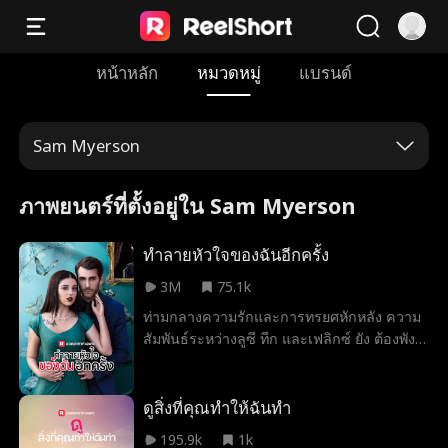
หน้าหลัก
หมวดหมู่
แบรนด์
Sam Myerson
ภาพยนตร์ที่ตั้งอยู่ใน Sam Myerson
ทำลายหัวใจของฉันอีกครั้ง
3M
75.1k
ท่ามกลางความรักและการทรยศหักหลัง ความ
สัมพันธ์ระหว่างลูซี ทีก และเฟลิกซ์ ยัง ต้องพัง
ทลายลงเมื่อความเข้าใจผิดอย่างรุนแรงทำให้
ทั้งสองต้องแยกจากกัน ลูซีที่ต้องการปกป้องเฟลิ
กซ์จากอันตราย จึงตัดสินใจยอมเสียสละความ
ดูสิ่งที่คุณทำให้ฉันทำ
รักของพวกเขาไป แต่หลายปีต่อมา เธอกลับได้
195.9k
1k