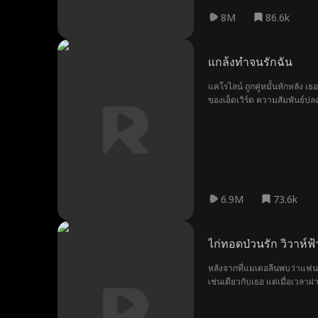
8M
86.6k
แกล้งทำจนรักฉัน
แคโรไลน์ ถูกคู่หมั้นหักหลัง
ของเอ็ดเวิร์ด ความสัมพันธ์ป
6.9M
73.6k
ไก่ทอดป่วนรัก วิวาห์ฟ้
หลังจากที่แมเดอลีนพบว่าแฟน
เช่นเดียวกับเธอ แต่เมื่อเวลา
ทำตามความปรารถนาสุดท้ายของน