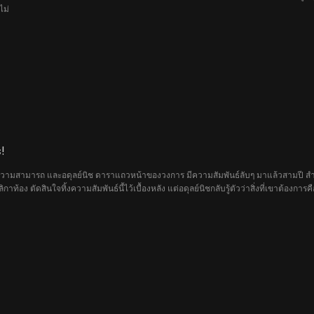
ไม่
!
วามสามารถ และอดุลย์นิช ดาราแถวหน้าของวงการ มีความสัมพันธ์ลับๆ มาแล้วสามปี สำหรับม
ลิกาท้อง ตัดสินใจทิ้งความสัมพันธ์นี้ไว้เบื้องหลัง แต่อดุลย์นิชกลับรู้ตัวว่าสิ่งที่เขาต้
งแล้ว ครั้งนี้ อดุลย์นิชจะเอาชนะใจเธอได้หรือไม่?