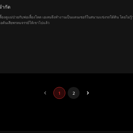
ดจำกัด
นเลี้ยงดูแม่ป่วยกับพ่อเลี้ยงโหด เอเลนจึงทำงานเป็นแดนเซอร์ในสนามแข่งรถใต้ดิน โดยไม่รู
อดันเสียพรหมจรรย์ให้เขาไปแล้ว
1
2