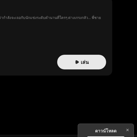
้ว่ากำลังจะเจอกับนักแข่งระดับตำนานที่ใครๆ ต่างเกรงกลัว… พี่ชาย
เล่น
ดาวน์โหลด