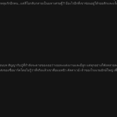
หลุมรักอีกคน...แต่ลีโอกลับกลายเป็นมหาเศรษฐี?! มีอะไรอีกที่เขาซ่อนอยู่ใต้รอยสักและแจ
ในชนบท สัญญากับปู่ที่กำลังจะตายของเธอว่าเธอจะแต่งงานและมีลูก แต่ทุกอย่างก็พังทลายลงเ
ของชื่อมาร์คโดยไม่รู้ว่าที่จริงแล้วเขาคือแมทธิว คัลลาเวย์ เจ้าของโรงแรมยักษ์ใหญ่ เพ
นพวกเขาอยู่ในอ้อมแขนของกันและกัน และในขณะที่ลีล่าต้องเผชิญกับการสูญเสียและความย
ของเขาถูกเปิดเผย ในที่สุด มาร์ค/แมทธิวต้องเผชิญกับความท้าทายที่ยิ่งใหญ่ที่สุดในชีวิตข