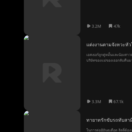
3.2M
47k
แต่งงานตามจังหวะหัว
เอสเธอร์ถูกคู่หมั้นและน้องสาวห
บริษัทของแม่ของเธอกลับคืนม
3.3M
67.1k
ทายาทรักขับรถทับสาม
ในการต่อสู้อันดุเดือด ลิลลี่ต