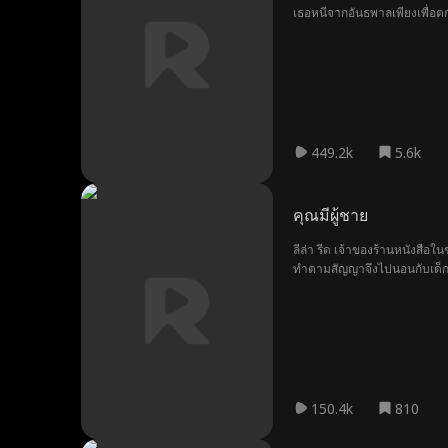
เธอหนีจากอันธพาลเพียงเพื่อตก
449.2k
5.6k
คุณมีผู้ชาย
ลีล่า รีด เจ้าของร้านหนังสือ
ทำตามสัญญาจึงไปนอนกับเด็กส่ง
กันในฐานะศัตรู แต่ตอนกลางคื
ซับซ้อนขึ้น เมื่อตัวตนสองด้าน
150.4k
810