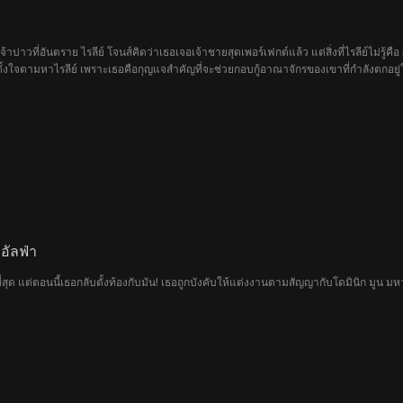
าบ่าวที่อันตราย ไรลีย์ โจนส์คิดว่าเธอเจอเจ้าชายสุดเพอร์เฟกต์แล้ว แต่สิ่งที่ไรลีย์ไม่ร
์ตั้งใจตามหาไรลีย์ เพราะเธอคือกุญแจสำคัญที่จะช่วยกอบกู้อาณาจักรของเขาที่กำลังตกอยู
อัลฟ่า
ี่สุด แต่ตอนนี้เธอกลับตั้งท้องกับมัน! เธอถูกบังคับให้แต่งงานตามสัญญากับโดมินิก มูน 