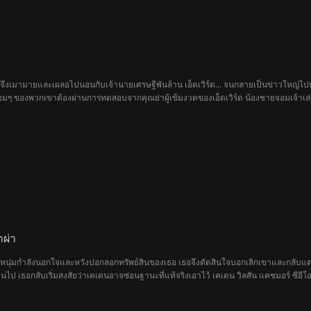
 เธอจึงเมามายและเผลอไปนอนกับเจ้านายเศรษฐีพันล้าน เอ็ดเวิร์ด... จนกลายเป็นข่าวใหญ่
ลอมๆ ของพวกเขาต้องผ่านการทดสอบจากคุณย่าผู้เข้มงวดของเอ็ดเวิร์ด น้องชายจอมเจ้าเล่
าผ่า
หนุ่มกำลังนอกใจและหวังปอกลอกทรัพย์สินของเธอ เธอจึงตัดสินใจบอกเลิกเขาและกลับแต่
ผ่านไป เธอกลับเริ่มสงสัยว่าเคเดนอาจซ่อนฐานะที่แท้จริงเอาไว้ เคเดน วิลสัน แคชมอร์ ซี
้องชายผู้ล่วงลับ และเขาก็กำลังตามหาคนที่ได้รับปลูกถ่ายหัวใจของน้องชายเขาไป...ห