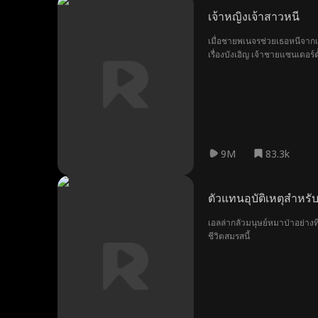
เจ้าหญิงเจ้าสาวหนี
เมื่อชายพเนจรช่วยเธอหนีจากเจ้
เรื่องบังเอิญ เจ้าชายแซนเดอร
9M
83.3k
ตัวแทนอุบัติเหตุสำหรับ
เอลล่ากลัวมนุษย์หมาป่าอย่างท
ชีวิตสมรสนี้