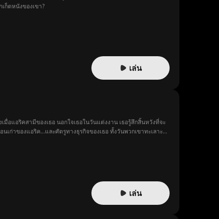
็กเก็ตหนังของเขา?
เล่น
มื่อแอริคสามีของเธอ นอกใจเธอในวันแต่งงาน เธอรู้สึกสิ้นหวังที่จะ
ื่อนเก่าของแอริค...และศัตรูทางธุรกิจของเธอ ทั้งวันพวกเขาทะเลาะ
ากลำบากในชีวิต ความรู้สึกของเธอที่มีต่อมาร์คและแมทธิวก็เริ่ม
องเขา นั่นคือการทำให้ลีลา รีดตกหลุมรักเขาถึงสองครั้ง
เล่น