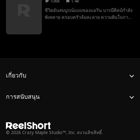
106k
1.4k
ชีวิตอันสมบูรณ์แบบของแอริน บารมีศิลป์กำลัง
พังทลาย ครอบครัวล้มละลาย ความฝันในการ
เข้าเรียนมหาวิทยาลัยเลือนราง และคนรัก
ตั้งแต่สมัยมัธยมปลายกลับกลายเป็นคนใช้
ความรุนแรง จนกระทั่งสายชล มณฑาทัพ นัก
มวยดาวรุ่งผู้ทำงานกะกลางคืนในบาร์เพื่อหลบ
หนีอดีตของตนก้าวเข้ามาในชีวิตเธอ เมื่อชล
ช่วยแอรินจากอดีตคนรัก ความผูกพันระหว่าง
ทั้งสองก็ค่อย ๆ ก่อตัวขึ้น แต่เมื่ออันตรายคืบ
คลานเข้ามาใกล้ ชลต้องเผชิญทางเลือก
เกี่ยวกับ
ระหว่างความฝันของตนกับการปกป้องหญิงสาว
ผู้ซึ่งอาจเป็นทั้งความหวัง และคนเดียวที่อาจ
ทำให้เขาแตกสลายได้
การสนับสนุน
© 2026 Crazy Maple Studio™, Inc. สงวนลิขสิทธิ์.