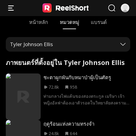
หน้าหลัก
หมวดหมู่
แบรนด์
Tyler Johnson Ellis
ภาพยนตร์ที่ตั้งอยู่ใน Tyler Johnson Ellis
ชะตาผูกพันกับหมาป่าผู้เป็นศัตรู
72.8k
958
ท่ามกลางไฟแค้นของสองตระกูล เมริษา เจ้า
หญิงอัลฟ่าต้องเอาตัวรอดในวิทยาลัยสงคราม
แต่กลับพบว่าคู่โชคชะตาคือ ศิลา ศัตรูคู่
อาฆาตผู้ทรงพลัง... หมาป่าที่เธอไม่ควร
ปรารถนา จึงกลายเป็นเพียงคนเดียวที่จะช่วย
ฤดูร้อนแห่งความทรงจำ
ชีวิตเธอได้
24.8k
644