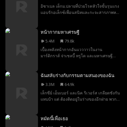
อิซาเบล เด็กม.ปลายที่ป่วยโรคหัวใจขั้นรุนแรง
แอบรักอเล็กซ์เพื่อนสนิทและกะจะสารภาพหลัง
เรียนจบ แต่กลับเกิดความเข้าใจผิดจนเพื่อนรัก
แตกหัก อเล็กซ์โกรธและปล่อยให้เพื่อนแกล้ง
เธอ สิบปีต่อมา อเล็กซ์พบบันทึกวิดีโอที่อิซาเบล
หน้ากากมหาเศรษฐี
ทิ้งไว้ให้ ความจริงที่ซ่อนอยู่ในนั้นได้เปลี่ยนโลก
5.4M
79.8k
ของเขาไปทั้งใบ
เบื้องหลังหน้ากากอันแวววาวในงาน
มาร์ดิกราส์ จ่าเชลบี้ ทรูโด และมหาเศรษฐี
กริฟฟิน รอย ต่างไม่ชั่งใจ สามปีต่อมาเชลบี้ผู้
สิ้นหวังได้แต่งงานด้วยเหตุผลส่วนตัวกับชายไร้
บ้านที่เธอไม่รู้จักนั่นคือกริฟฟิน เขาจึงปล่อยให้
ฉันสลับร่างกับกรรมตามสนองของฉัน
เธอเชื่อว่าเขาเป็นคนจน จนตอนนี้คนแปลก
3.3M
64.9k
หน้าสองคนที่ไม่ใช่คนแปลกหน้ากันเลย ต่างพบ
เล็กซีย์ เอ็มเบอร์ และนิค ริเวอร์ส เกลียดชังกัน
ว่าตัวเองอยู่ในหน้ากากแห่งหัวใจที่แสนวิเศษ
แทบบ้า แต่ ต้องติดอยู่ในร่างของอีกฝ่าย พวก
เขาต้องร่วมมือกันและหาวิธีกลับเข้าไปใน
ร่างกายของตัวเอง เรื่องราวคราวรักก็บบรดาล
เกิด
หมัดนี้เพื่อเธอ