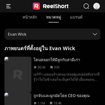
หน้าหลัก
หมวดหมู่
แบรนด์
Evan Wick
ภาพยนตร์ที่ตั้งอยู่ใน Evan Wick
โดนหลอกให้มีลูกกับสามีเก่า
30.3k
339
เอริก้า เลมอนจ้างคนมาคอยดูแลเธอหลังจากที่
รู้ว่าในไม่ช้าเธอก็จะมีบุตรไม่ได้ เมื่อเดมอน
อดีตสามีของเธอรู้เข้า เขาก็เปลี่ยนคนมาคอย
ดูแลเธอแทนและหลอกให้เอริก้านอนกับเขา
แทน ตอนนี้เอริก้ากำลังตั้งครรภ์ลูกของอดีต
ถูกจับและผูกมัดโดย CEO ของคุณ
สามีของเธอ เธอต้องตัดสินใจว่าควรให้โอกา
1.1M
19.4k