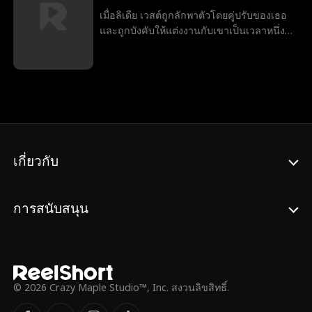
สเดมอนอีกครั้งเพื่อรักเธอหรือไม่
เมื่อลิเดีย เวสต์ถูกลักพาตัวโดยคู่ปรับของเธอ
และถูกบังคับให้แต่งงานกับเขาเป็นเวลาหนึ่งปี
เพื่อช่วยพ่อของเธอ ลิเดียมั่นใจว่าเธอจะเกลียด
เขาไปตลอดชีวิต แต่เมื่อความจริงเบื้องหลัง
การกระทำของเขาเริ่มปรากฏ ลิเดียต้องตั้ง
คำถามกับทุกสิ่งและทุกคนที่เธอเคยเชื่อมั่น ถูก
บีบให้อยู่ระหว่างความจงรักภักดีต่อครอบครัว
และความรู้สึกที่มากขึ้นเรื่อยๆ ต่อชายที่เธอ
ควรจะเกลียด ลิเดียต้องตัดสินใจว่าเธอจะ
ต้านทานความรู้สึกนี้ได้หรือไม่ หรือจะปล่อยให้
เกี่ยวกับ
หน้าที่การงานและครอบครัวทำลายความ
สัมพันธ์ของพวกเขา
การสนับสนุน
© 2026 Crazy Maple Studio™, Inc. สงวนลิขสิทธิ์.