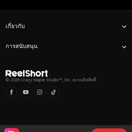
เผชิญกับการเหยียดหยามจากญาติของเธอและ
ปฏิเสธ เธอก็ได้ขู่ว่าจะทำลายไตนั้นทิ้ง เชนทร์
การดูถูกจากผู้หมายปองไอริส แต่ทุกครั้งเดเมีย
จำต้องเปิดเผยความจริงเกี่ยวกับอาการของ
นกลับพลิกเกมได้อย่างเหนือชั้น และกลายเป็น
ดิเรกและวิงวอนให้เธอเชื่อ แต่เจนิตากลับไม่
ความรักแท้ที่ไม่มีใครคาดคิด
เชื่อ จนกระทั่งเธอทุบกล่องใส่ไตและเห็นชื่อที่
เกี่ยวกับ
ระบุอยู่บนนั้นว่าดิเรก วงศ์สวัสดิ์ ซึ่งเป็นปู่ของคู่
หมั้นเธอเอง
การสนับสนุน
© 2026 Crazy Maple Studio™, Inc. สงวนลิขสิทธิ์.