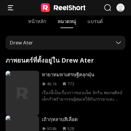
หน้าหลัก
หมวดหมู่
แบรนด์
Drew Ater
ภาพยนตร์ที่ตั้งอยู่ใน Drew Ater
ทายาทมหาเศรษฐีคลุกฝุ่น
46.1k
773
เรื่องนี้เป็นเรื่องราวของแจ็ค จักริน พฤกษศิลป์
เด็กกำพร้ายากจนผู้ทุ่มเทให้กับภรรยาและ
ลูกชายอย่างสุดหัวใจ ทว่าครอบครัวของภรรยา
กลับไม่เคยยอมรับในตัวเขา และยังคอยขัด
ขวางความสัมพันธ์ของพวกเขาอยู่เสมอ แต่ทุก
เถ้ากุหลาบสีเลือด
อย่างกลับเปลี่ยนไป เมื่อแจ็คได้รับเลือกให้เป็น
90.8k
928