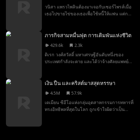
ทายาทของหนึ่งในบริษัทยักษ์ใหญ่ที่มั่งคั่งที่สุด
วนิสา แพรวไพลินต้องมาเจอกับเซอร์ไพรส์เมื่อ
ในโลก ตอนนี้แจ็คจำเป็นต้องพิสูจน์ให้พวกเขา
เธอไปขายไข่ของเธอเพื่อใช้หนี้ให้แฟน แต่กลับ
เชื่อว่าเขาคือมหาเศรษฐีที่แท้จริง ก่อนที่
จบด้วยการตั้งท้องเพราะความผิดพลาดของ
ครอบครัวภรรยาจะทำลายชีวิตสมรส แย่ง
คลินิก เธอตัดสินใจที่จะเก็บเด็กไว้หลังรู้ว่าแฟน
ลูกสาวไปจากเขา หรือแม้กระทั่งทำให้เขาต้อง
นอกใจเธอ แต่กลับเริ่มกลัวการตัดสินใจของตัว
ภารกิจสามหมื่นฟุต การเดิมพันแห่งชีวิต
ตาย
เองเมื่อเธอพบว่าพ่อเด็กคือเมธาวิน โรจนศิริไพ
429.6k
2.3k
บูรณ์ ราชามาเฟียจอมอำมหิตและไร้ความ
ดิเรก วงศ์สวัสดิ์ มหาเศรษฐีอันดับหนึ่งของ
ปราณี หลังจากที่ช่วยเธอจากอันธพาลที่โจมตี
ประเทศกำลังจะตาย และได้ว่าจ้างศัลยแพทย์
เธอเพราะเธอมีเงินของมาเฟีย เมธาวินก็ฝืนใจ
ฝีมือดีนามว่าเชนทร์ให้ขนส่งไตของผู้บริจาค
วนิยาด้วยการย้ายวนิสาเข้ามาอยู่ในคฤหาสน์
ทางเครื่องบินเพื่อใช้ในการปลูกถ่ายอวัยวะ
ของเขา หลังจากที่เขาพิสูจน์คำสัญญาที่เขาให้
อย่างลับ ๆ แต่เที่ยวบินกลับล่าช้าเมื่อคีตา แม่
เงิน ปืน และคริสต์มาสสุดหรรษา
ไว้ว่าจะปกป้องเธอจากอาชญากร พวกชอบ
ของเจนิตา ผู้ที่หมั้นอยู่กับองศา หลานชายของ
รังแก และแก๊งมาเฟียของเขาหลายครั้งหลาย
4.5M
57.9k
ดิเรกไปเข้าห้องน้ำ เมื่อเชนทร์เร่งให้พวกเธอรีบ
หน วนิสาก็เริ่มมีใจให้เขาแม้เขาจะมีนิสัยชอบ
เดเมียน ซีอีโอแห่งกลุ่มอุตสาหกรรมการทหารที่
ขึ้นเครื่อง เจนิตากลับทำให้เขาอับอาย หลังจาก
หยอกล้อและความสามารถในการสังหารของ
ทรงอิทธิพลที่สุดในโลก ถูกเข้าใจผิดว่าเป็น
เครื่องบินทะยานขึ้น คีตาเกิดอาการหัวใจวาย
เขาก็ตาม เธอจะยอมรับเมธาวินเป็นพ่อเด็กและ
พนักงานขายธรรมดาเงินเดือนน้อย เขาจับพลัด
แล้วเชนทร์ก็ได้ช่วยชีวิตเธอไว้ แต่ต้องทำให้
ยอมรับคำขอของเขาที่ให้เธอขึ้นเป็นราชินีของ
จับผลูเข้าสู่สัญญาแต่งงานสายฟ้าแลบกับไอริส
กระดูกซี่โครงของเธอหักระหว่างการปั๊มหัวใจ
อาณาจักรมาเฟียหรือไม่
เจ้าของบริษัท และร่วมเดินทางกลับบ้านเกิด
แต่เจนิตากลับไม่สำนึกบุญคุณ และเรียกร้องให้
ของเธอในงานเลี้ยงคริสต์มาส ที่ซึ่งเขาต้อง
เชนทร์ขอโทษเธอด้วยวิธีที่น่าอาย เมื่อเขา