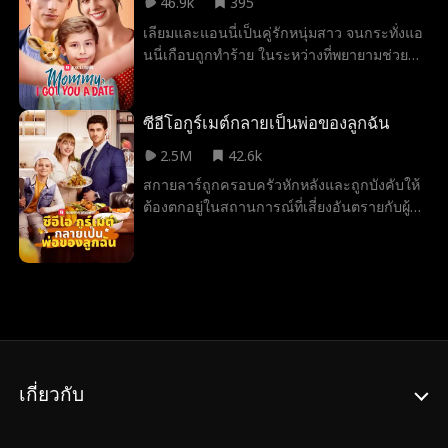
46.9k
395
แม่ของเธอผู้เคยเป็นที่รักของทุกคนในบ้าน
ไม่น่าเป็นไม่ได้ เธอจะมีสายใยคู่แห่งโชคชะตา
เลียมและแอนนี่เป็นคู่รักหนุ่มสาว จนกระทั่งแอ
กำลังถูกพี่ชายทั้งสามคนทำร้ายและตราหน้าว่า
กับศัตรูตัวฉกาจของเธอได้ยังไง
นนี่เกือบถูกทำร้าย ในระหว่างที่พยายามช่วย
เป็นมือที่สาม แม้แต่พ่อของเธอก็หันหลังให้กับ
เธอ เลียมก็ทำร้ายคนร้ายจนได้รับบาดเจ็บ
แม่ของแบลร์ เขาถึงขั้นแทนที่ภรรยาของตัวเอง
สาหัส ส่งผลให้เขาต้องถูกจำคุก หัวหน้า
ด้วยสาวใช้ในบ้าน และยกให้เธอเป็น คุณนาย
ครอบครัวฮอลแลนด์ผู้มั่งคั่งเปิดเผยว่าเลียมคือ
ซีอีโอกูร์เมต์กลายเป็นพ่อของลูกฉัน
โบมอนต์คนใหม่ เกิดอะไรขึ้นในช่วงที่แบลร์ไม่
ทายาทของพวกเขา บังคับให้แอนนี่ทิ้งเขาไป
อยู่กันแน่? เธอจะสามารถเปิดโปงความจริง
2.5M
42.6k
โดยสัญญาว่าจะช่วยเขาหากเธอตกลง ปกปิด
เบื้องหลังการทรยศของครอบครัว และทวงคืน
สกายลาร์ถูกครอบครัวหักหลังและถูกบังคับให้
การตั้งครรภ์ของเธอ และแสร้งทำเป็นรักเงิน
ความยุติธรรมให้แม่ของเธอได้หรือไม่?
ต้องตกอยู่ในสถานการณ์ที่เสี่ยงอันตรายกับผู้
หกปีต่อมา แอนนี่เป็นภารโรง และเลียมคือ
กำกับหน้าตาน่าขนลุกเพื่อแลกกับค่ารักษา
ทายาทของฮอลแลนด์ แม้จะรู้สึกขุ่นเคือง แต่
พยาบาลของยายของเธอ อย่างไรก็ตาม เธอ
เลียมยังคงรักแอนนี่และช่วยเธอซ้ำแล้วซ้ำเล่า
กลับมีความสัมพันธ์ชั่วคืนกับแม็กซ์เวลล์ ซีอีโอ
แต่เธอกลับหลีกเลี่ยงเขา เพราะกลัวว่าเฮนรี่
ของไคลน์กรุ๊ปแทน ซึ่งนำไปสู่การตั้งครรภ์โดย
ลูกชายของพวกเขาจะปลอดภัย และรู้สึกผิด
ไม่ได้วางแผนไว้ สกายลาร์ถูกส่งไปต่างประเทศ
เกี่ยวกับเรื่องที่ผ่านมา เลียมจึงตัดสินใจชนะใจ
และกลับมาอีกครั้งในอีกหกปีต่อมาพร้อมกับ
เธอกลับคืนมาโดยมุ่งความสนใจไปที่เฮนรี่ โดย
ลูกชายของเธอและเปิดร้านอาหาร ในที่สุด
เชื่อว่าเมื่ออยู่กับเฮนรี่ แอนนี่จะกลับมา เขา
โชคชะตาก็พาเธอและแม็กซ์เวลล์กลับมา...
วางแผนอย่างรอบคอบเพื่อขจัดอุปสรรคที่แยก
เกี่ยวกับ
เขาจะจำสกายลาร์ได้ไหมในฐานะผู้หญิงที่น่า
พวกเขาออกจากกัน
จดจำจากคืนอันเป็นโชคชะตานั้น?