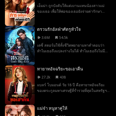
เฮลิคอปเตอร์ลำหนึ่งได้ลงจอด เปิดเผยความ
เอ็มม่า ถูกบังคับให้แต่งงานแทนน้องสาวแม่
จริงที่เปลี่ยนชะตาชีวิตของเธอโดยสิ้นเชิง
ของเธอ เพื่อให้พ่อของเธอยังจ่ายค่ารักษา
แท้จริงแล้วเธอคือบุตรสาวที่สูญหายไปของ
พยาบาลของแม่ต่อไป ทุกคนคิดว่าเธอกำลังจะ
ตระกูลเลนผู้ทรงอำนาจ และเป็นน้องสาวโดย
แต่งงานกับชายชราร่ำรวย แต่ที่แท้คือทอมมี่
ชอบธรรมของโดมินิก คอนเนอร์ และเลียมด้วย
หนุ่มหล่อจากตระกูลแอนเดอร์สัน ผู้ที่เป็น
ตรวนรักอัลฟ่าศัตรูหัวใจ
“แกะดำ” ของครอบครัว ทอมมี่เริ่มรู้สึกชอบ
3.6M
54.5k
เอ็มม่าและช่วยสนับสนุนเส้นทางอาชีพของเธอ
เดซี่ สตอร์มใช้ทั้งชีวิตพยายามหาคำตอบว่า
อย่างลับๆ พร้อมปกป้องเธอเมื่อเธอต้องการ แต่
ทำไมเธอถึงแปลงร่างไม่ได้ ทำไมเธอถึงไม่มี
เมื่อความจริงเกี่ยวกับสาเหตุที่ทอมมี่ตกลง
หมาป่า ถูกทั้งฝูงเกลียดชัง เธอคิดว่าตัวเองยังมี
แต่งงานกับเอ็มม่าเผยออกมา เอ็มม่าจะเลือก
คู่แห่งโชคชะตาอยู่ข้างกาย... จนกระทั่งวันเกิด
ศักดิ์ศรีงตัวเอง หรือความมั่นคงทางการเงินเพื่อ
ปีที่สิบแปด อัลฟ่าผู้เป็นที่รักนอกใจและทำลาย
ทายาทอัจฉริยะขอเอาคืน
ค่ารักษาพยาบาลของแม่กันนะ
สายใยคู่แห่งโชคชะตาของพวกเขา เพื่อยกตำ
27.2k
438
แหน่งลูน่าให้กับศัตรูตัวฉกาจของเธอ เดซี่หนี
แบลร์ โบมอนต์ วัย 18 ปี คือทายาทอัจฉริยะ
ไปทั้งน้ำตา แต่เพียงหกเดือนต่อมา แม่ของเธอ
ของตระกูลมหาเศรษฐีที่ร่ำรวยที่สุดในสหรัฐฯ
กลับเสียชีวิตอย่างลึกลับ และเธอถูกบังคับให้
หลังจากใช้เวลาสามปีเตรียมตัวเพื่อรับช่วงต่อ
กลับบ้านโดยโนแลน เฟนเรียร์ ซึ่งเป็นอัลฟ่าคน
ธุรกิจของครอบครัว เธอก็พร้อมจะกลับบ้าน
ใหม่ ชายที่เธอโทษว่าเป็นต้นเหตุของทุกอย่าง
และประกาศตัวเป็นผู้สืบทอดคนต่อไป แต่โลก
แม่จ๋า หนูหาคู่ให้
เธอสาบานว่าจะไม่มีวันให้อภัยเขา แต่ยิ่งอยู่
ของแบลร์กลับพังทลายลงทันทีเมื่อเธอได้เห็น
ใกล้กัน เดซี่กลับยิ่งรู้สึกถึงแรงดึงดูดบางอย่างที่