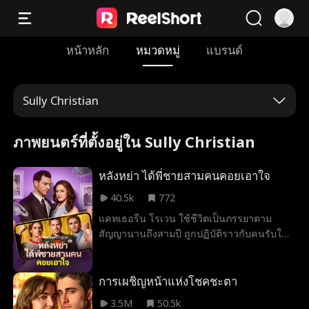
หน้าหลัก
หมวดหมู่
แบรนด์
Sully Christian
ภาพยนตร์ที่ตั้งอยู่ใน Sully Christian
หลังหย่า ได้พี่ชายสามคนคอยเอาใจ
40.5k
772
แคทเธอรีน โรเวน ใช้ชีวิตเป็นภรรยาตาม
สัญญานานถึงสามปี ถูกปฏิบัติราวกับคนรับใช้
และถูกทอดทิ้งทันทีที่เอกสารหย่าถูกลงนาม
ขณะตั้งครรภ์ เธอต้องเผชิญทั้งความอัปยศและ
การคุกคามจากหญิงคนรักของสามี จนชีวิต
การเผชิญหน้าแห่งโชคชะตา
ตกต่ำถึงขีดสุด ทว่าในช่วงเวลานั้นเอง
3.5M
50.5k