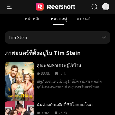
หน้าหลัก
หมวดหมู่
แบรนด์
Tim Stein
ภาพยนตร์ที่ตั้งอยู่ใน Tim Stein
คุณพ่อมหาเศรษฐีไร้บ้าน
88.3k
1.1k
ณัฐกับเจนเคยเป็นคู่รักที่มีความสุข แต่เกิด
อุบัติเหตุทางรถยนต์ ณัฐบาดเจ็บสาหัสและ
หายตัวไป ส่วนเจนก็เสียความทรงจำตอนคลอด
ลูก 5ปีผ่านไป สองแม่ลูกเจนกับจูนบังเอิญเจ
อกับณัฐอีกครั้ง แต่เขาก็ได้สูญเสียความทรงจำ
ฉันท้องกับแด๊ดดี้ซีอีโอจอมโหด
จากอุบัติเหตุ สองแม่ลูกเลยพาเขากลับบ้าน
3.9M
76.5k