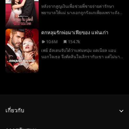
พร้อมร่วมมือกันวางแผนแก้แค้นคนที่วางแผน
หลังจากสูญเงินเพื่อช่วยพี่ชายจ่ายค่ารักษา
ร้ายนี้ และคลี่คลายความเข้าใจผิดในใจของทุก
พยาบาลให้แม่ นางเอกถูกรังแกเพียงเพราะถัง
คน
แตก ทว่าพระเอกเข้ามาช่วยชีวิตเธอเอาไว้ เธอ
ทำงานพิเศษที่บาร์แห่งหนึ่งและพบกับพระเอก
โดยบังเอิญอีกครั้ง เขาตัดสินใจช่วยเหลือค่า
ตกหลุมรักพ่อมาเฟียของ แฟนเก่า
รักษาพยาบาล ต่อมานางเอกตั้งท้องลูกแฝดจาก
10.6M
154.7k
สัมพันธ์ข้ามคืนร่วมกับเขาในครั้งนั้น สุดท้าย
เฟย์ อัลเดนจับได้ว่าแฟนหนุ่ม แดเนียล แอบ
เธอได้่ย้ายเข้ามาอยู่ร่วมกับเขา และกลายเป็น
นอกใจเธอ จึงตัดสินใจเลิกรากับเขา แต่ไม่นาน
ที่รักของทุกคน
หลังจากนั้น เฟย์ก็ได้พบกับเคนท์ ลิปเพิร์ต พ่อ
ของแดเนียลวึ่งเป็นราชามาเฟียผู้ทรงอำนาจ
เคนท์ไม่เพียงเปิดเผยว่าเฟย์คือลูกสาวแท้ ๆ ของ
เจ้าพ่อมาเฟีย ลอเรนโซ อัลเดน แต่ยังเสนอข้อ
ตกลงสุดอันตรายให้เธอ นั่นก็คือให้เธอแต่งงาน
กับลูกชายของเขาเพื่อรวมสายเลือดของสอง
ตระกูล และเขาจะปกป้องครอบครัวของเธอ
จากอาชญากรผู้โหดเหี้ยม เฟย์ยอมรับข้อเสนอ
เกี่ยวกับ
และแดเนียลก็แกล้งยินดีจะแต่งงานกับเธอเพื่อ
กลบเกลื่อนความจริงที่เขาซ่อนมาตลอดชีวิตว่า
เขาเป็นเกย์ ขณะที่เฟย์พยายามปรับตัวให้เข้า