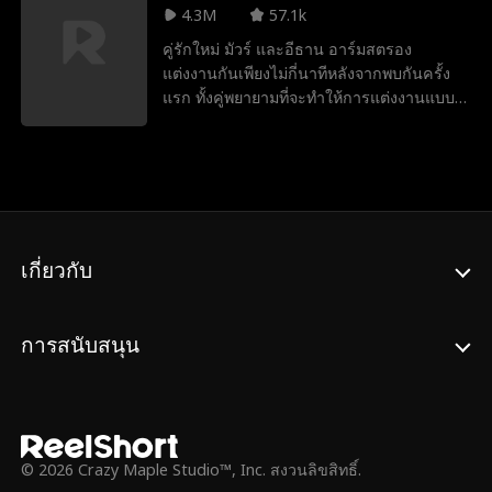
เพียงเพื่อจะพบว่าเธอคือว่าที่เจ้าสาวของเจสัน
4.3M
57.1k
นั่นเอง แม้จะต้องปิดบังความรู้สึก วิลเลียมก็ได้
คู่รักใหม่ มัวร์ และอีธาน อาร์มสตรอง
มอบของรักของหวงประจำตระกูลให้กับเธอ
แต่งงานกันเพียงไม่กี่นาทีหลังจากพบกันครั้ง
เมื่อเจสันทรยศต่อเธอ อไลน่าจึงยกเลิกงาน
แรก ทั้งคู่พยายามที่จะทำให้การแต่งงานแบบ
หมั้น ในขณะที่อาการอัลไซเมอร์ของคุณยาย
ฉับพลันของพวกเขาประสบความสำเร็จ แม้จะ
เธอก็แย่ลง และความปรารถนาที่จะได้เห็น
ต้องเผชิญกับการแทรกแซงจากศัตรูและอดีต
หลานสาวแต่งงานยังคงค้างคาใจ อไลน่าจึง
อันลึกลับของ มายา ก็ตาม
ขอให้วิลเลียมแต่งงานกับเธอด้วยสัญญาลับ
หนึ่งปี วิลเลียมเห็นว่านี่คือโอกาสที่จะได้ชนะ
ใจเธอ และในขณะที่เขาปกป้องดูแลเธอ อไล
น่าก็เริ่มตกหลุมรักเขาเช่นกัน
เกี่ยวกับ
การสนับสนุน
© 2026 Crazy Maple Studio™, Inc. สงวนลิขสิทธิ์.