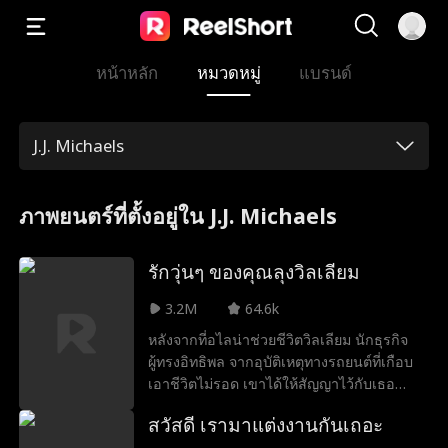
หน้าหลัก
หมวดหมู่
แบรนด์
J.J. Michaels
ภาพยนตร์ที่ตั้งอยู่ใน J.J. Michaels
รักวุ่นๆ ของคุณลุงวิลเลียม
3.2M
64.6k
หลังจากที่อไลน่าช่วยชีวิตวิลเลียม นักธุรกิจ
ผู้ทรงอิทธิพล จากอุบัติเหตุทางรถยนต์ที่เกือบ
เอาชีวิตไม่รอด เขาได้ให้สัญญาไว้กับเธอ
หลายเดือนต่อมา วิลเลียมได้พบเธออีกครั้งใน
สวัสดี เรามาแต่งงานกันเถอะ
งานฉลองหมั้นของเจสัน หลานชายของเขา